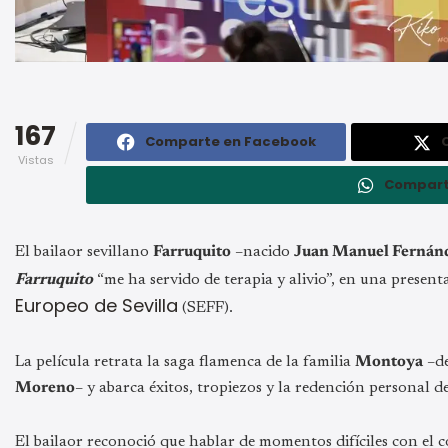
167
Comparte en Facebook
Vistas
Compart
El bailaor sevillano
Farruquito
–nacido
Juan Manuel Fernán
Farruquito
“me ha servido de terapia y alivio”, en una presen
Europeo de Sevilla
(SEFF).
La película retrata la saga flamenca de la familia
Montoya
–de
Moreno
– y abarca éxitos, tropiezos y la redención personal d
El bailaor reconoció que hablar de momentos difíciles con el c