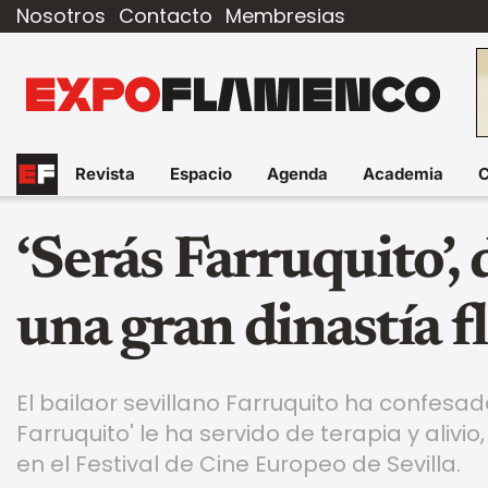
Nosotros
Contacto
Membresias
Revista
Espacio
Agenda
Academia
‘Serás Farruquito’,
una gran dinastía 
El bailaor sevillano Farruquito ha confes
Farruquito' le ha servido de terapia y aliv
en el Festival de Cine Europeo de Sevilla.