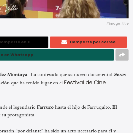
#image_title
Comparte en X
Comparte por correo
e en Whatsapp
dez Montoya
– ha confesado que su nuevo documental
Serás
Festival de Cine
tación que ha tenido lugar en el
sde el legendario
Farruco
hasta el hijo de Farruquito,
El
e su protagonista.
orazón “por delante” ha sido un acto necesario para él y