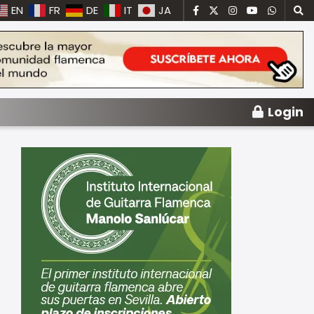
EN
FR
DE
IT
JA
Login