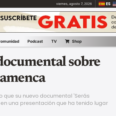
ES
viernes, agosto 7, 2026
Comunidad
Podcast
TV
Shop
 documental sobre
flamenca
ado que su nuevo documental 'Serás
io, en una presentación que ha tenido lugar