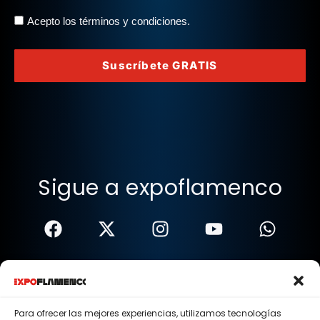
Acepto los términos y condiciones.
Suscríbete GRATIS
Sigue a expoflamenco
Términos Y Condiciones
Política De Privacidad
Para ofrecer las mejores experiencias, utilizamos tecnologías