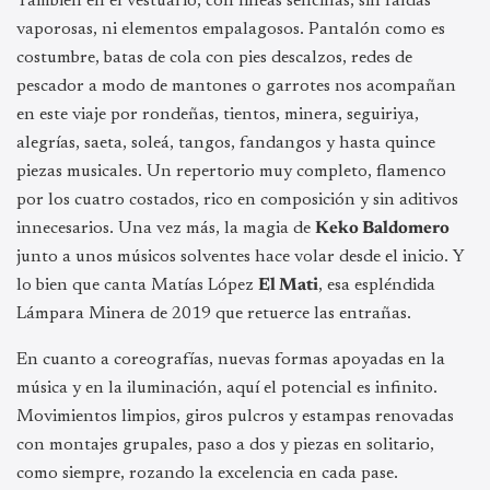
También en el vestuario, con líneas sencillas, sin faldas
vaporosas, ni elementos empalagosos. Pantalón como es
costumbre, batas de cola con pies descalzos, redes de
pescador a modo de mantones o garrotes nos acompañan
en este viaje por rondeñas, tientos, minera, seguiriya,
alegrías, saeta, soleá, tangos, fandangos y hasta quince
piezas musicales. Un repertorio muy completo, flamenco
por los cuatro costados, rico en composición y sin aditivos
innecesarios. Una vez más, la magia de
Keko Baldomero
junto a unos músicos solventes hace volar desde el inicio. Y
lo bien que canta Matías López
El Mati
, esa espléndida
Lámpara Minera de 2019 que retuerce las entrañas.
En cuanto a coreografías, nuevas formas apoyadas en la
música y en la iluminación, aquí el potencial es infinito.
Movimientos limpios, giros pulcros y estampas renovadas
con montajes grupales, paso a dos y piezas en solitario,
como siempre, rozando la excelencia en cada pase.