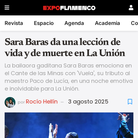
Revista
Espacio
Agenda
Academia
Co
Sara Baras da una lección de
vida y de muerte en La Unión
La bailaora gaditana Sara Baras emociona en
el Cante de las Minas con 'Vuela', su tributo al
maestro Paco de Lucía, en una noche emotiva
e inolvidable para La Unión.
Rocío Hellín
3 agosto 2025
por