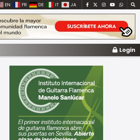
EN
FR
DE
IT
JA
Login