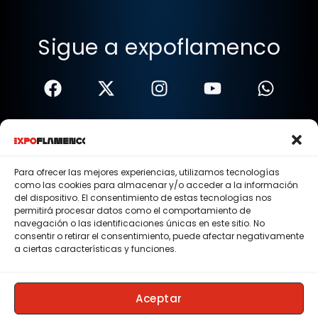
Sigue a expoflamenco
Términos Y Condiciones
Política De Privacidad
Para ofrecer las mejores experiencias, utilizamos tecnologías
como las cookies para almacenar y/o acceder a la información
Política De Cookies
del dispositivo. El consentimiento de estas tecnologías nos
permitirá procesar datos como el comportamiento de
Aviso Legal
navegación o las identificaciones únicas en este sitio. No
consentir o retirar el consentimiento, puede afectar negativamente
© 2015 - 2026 . Todos los derechos reservados.
a ciertas características y funciones.
Nosotros
Contacto
Aceptar