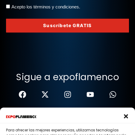
Acepto los términos y condiciones.
Suscríbete GRATIS
Sigue a expoflamenco
Términos Y Condiciones
Política De Privacidad
Para ofrecer las mejores experiencias, utilizamos tecnologías