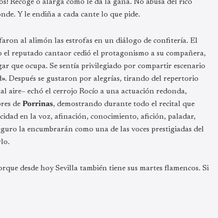
ños! Recoge o alarga como le da la gana. No abusa del rico
nde. Y le endiña a cada cante lo que pide.
ifaron al alimón las estrofas en un diálogo de confitería. El
o el reputado cantaor cedió el protagonismo a su compañera,
gar que ocupa. Se sentía privilegiado por compartir escenario
d». Después se gustaron por alegrías, tirando del repertorio
al aire– echó el cerrojo Rocío a una actuación redonda,
bres de
Porrinas
, demostrando durante todo el recital que
idad en la voz, afinación, conocimiento, afición, paladar,
seguro la encumbrarán como una de las voces prestigiadas del
lo.
rque desde hoy Sevilla también tiene sus martes flamencos. Si