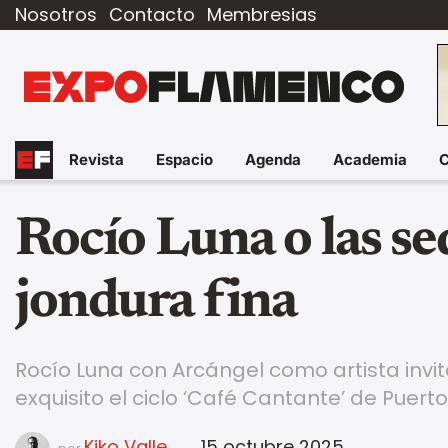
Nosotros
Contacto
Membresias
Revista
Espacio
Agenda
Academia
Rocío Luna o las se
jondura fina
Rocío Luna con Arcángel como artista invi
exquisito el ciclo ‘Café Cantante’ de Puert
Kiko Valle
15 octubre 2025