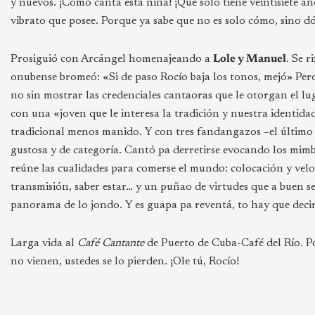
y nuevos. ¡Cómo canta esta niña! ¡Que solo tiene veintisiete a
vibrato que posee. Porque ya sabe que no es solo cómo, sino dó
Prosiguió con Arcángel homenajeando a
Lole y Manuel
. Se r
onubense bromeó: «Si de paso Rocío baja los tonos, mejó» Per
no sin mostrar las credenciales cantaoras que le otorgan el lu
con una «joven que le interesa la tradición y nuestra identida
tradicional menos manido. Y con tres fandangazos –el último 
gustosa y de categoría. Cantó pa derretirse evocando los mim
reúne las cualidades para comerse el mundo: colocación y veloc
transmisión, saber estar… y un puñao de virtudes que a buen 
panorama de lo jondo. Y es guapa pa reventá, to hay que decir
Larga vida al
Café Cantante
de Puerto de Cuba-Café del Río. Po
no vienen, ustedes se lo pierden. ¡Ole tú, Rocío!