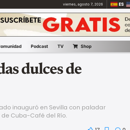
ES
viernes, agosto 7, 2026
Comunidad
Podcast
TV
Shop
das dulces de
tado inauguró en Sevilla con paladar
o de Cuba-Café del Río.
17
0