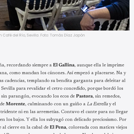
 Café del Río, Sevilla. Foto: Tomás Díaz Japón
aña, recordando siempre a
El Gallina
, aunque ella le imprime
riana, como mandan los cánones. Así empezó a placearse. Na y
as cadencias, templando su bendita garganta para deleitar al
Sevilla para revalidar el cetro concedido, porque bordó los
 sin parangón, evocando los ecos de
Pastora
, sin remedos,
 de
Morente
, culminando con un guiño a
La Estrella
y el
tridente ni en las arremetías. Contuvo el cante para no llegar
 en los bajos. Y ella los subyugó con delicado preciosismo. Por
e al cierre en la cabal de
El Pena
, coloreada con matices viejos