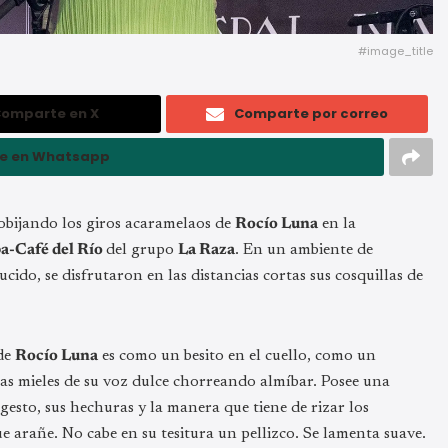
#image_title
omparte en X
Comparte por correo
e en Whatsapp
obijando los giros acaramelaos de
Rocío Luna
en la
a-Café del Río
del grupo
La Raza
. En un ambiente de
cido, se disfrutaron en las distancias cortas sus cosquillas de
 de
Rocío Luna
es como un besito en el cuello, como un
 las mieles de su voz dulce chorreando almíbar. Posee una
gesto, sus hechuras y la manera que tiene de rizar los
 arañe. No cabe en su tesitura un pellizco. Se lamenta suave.