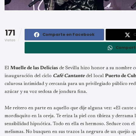
171
Comparte en Facebook
C
Vistas
Compart
El
Muelle de las Delicias
de Sevilla hizo honor a su nombre c
inauguración del ciclo
Café Cantante
del local
Puerto de Cub
calurosa intimidad y cercanía para un privilegiado público redu
azúcar y su voz sedosa de jondura fina.
Me reitero en parte en aquello que dije alguna vez: «El cante
mordisquito en la oreja. Te eriza la piel con tibieza y derrama
sensibilidad hipnótica. Todo en ella es hermoso. Seduce con el 
melismas. No busquen en sus trazos la negrura de un quejío que