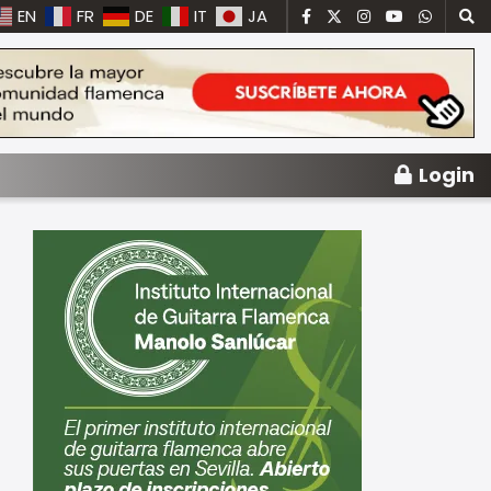
EN
FR
DE
IT
JA
Login