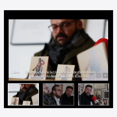
1
de 9
Presentación de la LVII Reunión de Cante Jondo
-
+
de La Puebla de Cazalla. Foto: Kiko Valle