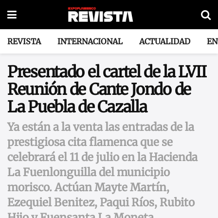
REVISTA
INTERNACIONAL
ACTUALIDAD
EN
Presentado el cartel de la LVII
Reunión de Cante Jondo de
La Puebla de Cazalla
Ya están a la venta las entradas de la
prestigiosa cita flamenca que se
celebrará el 11 de julio en la Hacienda
La Fuenlonguilla del municipio
morisco. Actúan Mayte Martín,
Ezequiel Benitez, Paqui Ríos, Rubito
Hijo y Fuensanta La Moneta.