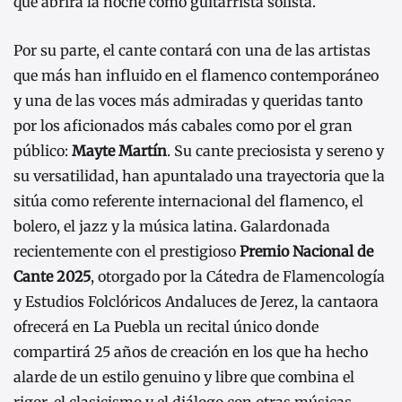
que abrirá la noche como guitarrista solista.
Por su parte, el cante contará con una de las artistas
que más han influido en el flamenco contemporáneo
y una de las voces más admiradas y queridas tanto
por los aficionados más cabales como por el gran
público:
Mayte Martín
. Su cante preciosista y sereno y
su versatilidad, han apuntalado una trayectoria que la
sitúa como referente internacional del flamenco, el
bolero, el jazz y la música latina. Galardonada
recientemente con el prestigioso
Premio Nacional de
Cante 2025
, otorgado por la Cátedra de Flamencología
y Estudios Folclóricos Andaluces de Jerez, la cantaora
ofrecerá en La Puebla un recital único donde
compartirá 25 años de creación en los que ha hecho
alarde de un estilo genuino y libre que combina el
rigor, el clasicismo y el diálogo con otras músicas.