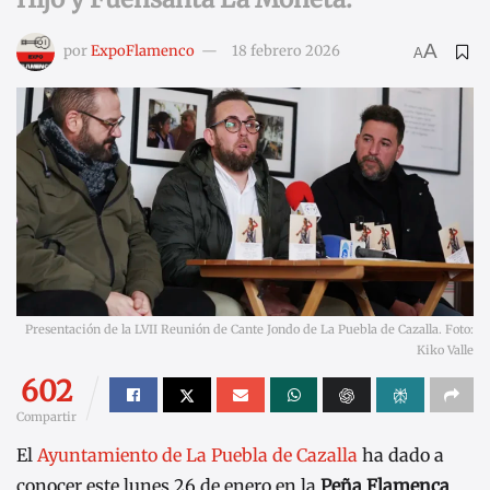
A
por
ExpoFlamenco
18 febrero 2026
A
Presentación de la LVII Reunión de Cante Jondo de La Puebla de Cazalla. Foto:
Kiko Valle
602
Compartir
El
Ayuntamiento de La Puebla de Cazalla
ha dado a
conocer este lunes 26 de enero en la
Peña Flamenca