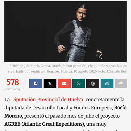
'Briolanja', de María Canea. Ataviada con pantalón, chaquetilla y castañuelas
en el baile por seguiriya. Bonares, Huelva. 10 agosto 2025. Foto: Eduardo Rey
578
Compartir
La
Diputación Provincial de Huelva
, concretamente la
diputada de Desarrollo Local y Fondos Europeos,
Rocío
Moreno
, presentó el pasado mes de julio el proyecto
AGREE (Atlantic Great Expeditions)
, una muy