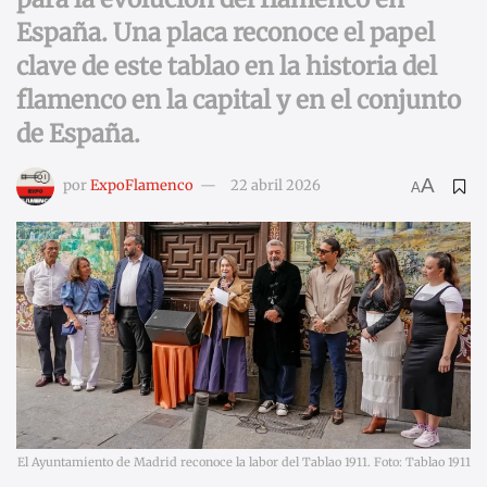
España. Una placa reconoce el papel
clave de este tablao en la historia del
flamenco en la capital y en el conjunto
de España.
A
por
ExpoFlamenco
22 abril 2026
A
El Ayuntamiento de Madrid reconoce la labor del Tablao 1911. Foto: Tablao 1911