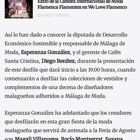
Éxito de la Cátedra Internacional de Moda
Flamenca Flamentex en We Love Flamenco
HACE 7 MESES
Así lo han dado a conocer la diputada de Desarrollo
Económico Sostenible y responsable de Málaga de
Moda,
Esperanza González
, y el gerente de Cafés
Santa Cristina,
Diego Benítez
, durante la presentación
de este desfile que dará inicio a las 19.00 horas, cuando
comenzarán a desfilar las colecciones de vestidos y
complementos de una decena de diseñadores
malagueños adheridos a Málaga de Moda.
Esperanza González ha adelantado que los creadores
que desfilarán en esta gran fiesta de la moda
malagueña que servirá de antesala a la Feria de Agosto
son
Magali Villanueva, Rocío Montserrat, Susana