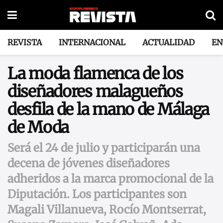
REVISTA
INTERNACIONAL
ACTUALIDAD
EN
La moda flamenca de los
diseñadores malagueños
desfila de la mano de Málaga
de Moda
Será el 24 de julio y participarán una
decena de jóvenes diseñadores
adheridos a la marca promocional de la
Diputación. Los participantes son
Magali Villanueva, Rocío Montserrat,