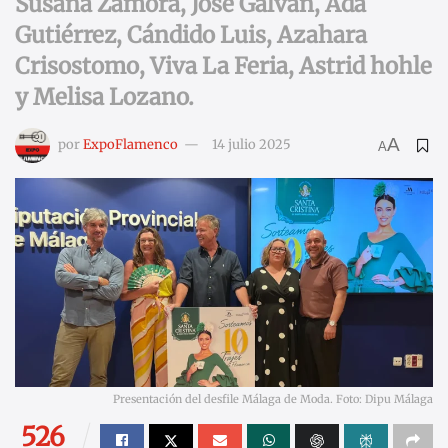
Susana Zamora, José Galvañ, Ada
Gutiérrez, Cándido Luis, Azahara
Crisostomo, Viva La Feria, Astrid hohle
y Melisa Lozano.
A
por
ExpoFlamenco
14 julio 2025
A
Presentación del desfile Málaga de Moda. Foto: Dipu Málaga
526