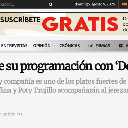
domingo, agosto 9, 2026
ENTREVISTAS
OPINIÓN
CRÓNICAS
FIRMAS
e su programación con ‘De 
 compañía es uno de los platos fuertes de l
a y Poty Trujillo acompañarán al jerezano
mins lecturas