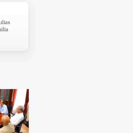
ulias
ilia