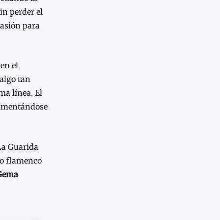
in perder el
casión para
en el
algo tan
ma línea. El
alimentándose
 La Guarida
ano flamenco
Gema