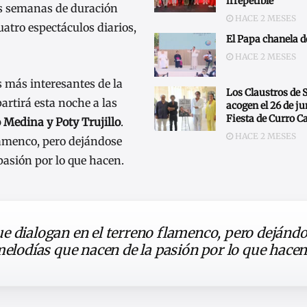
irrepetible
os semanas de duración
HACE 2 MESES
uatro espectáculos diarios,
El Papa chanela 
HACE 2 MESES
s más interesantes de la
Los Claustros de
artirá esta noche a las
acogen el 26 de j
Fiesta de Curro C
 Medina y Poty Trujillo
.
HACE 2 MESES
lamenco, pero dejándose
pasión por lo que hacen.
e dialogan en el terreno flamenco, pero dejánd
melodías que nacen de la pasión por lo que hace