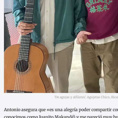
‘De agujas y alfileres’. Agujetas Chico, Ri
Antonio asegura que «es una alegría poder compartir con 
conocimos como Juanito Makandé) y me pareció muy bue