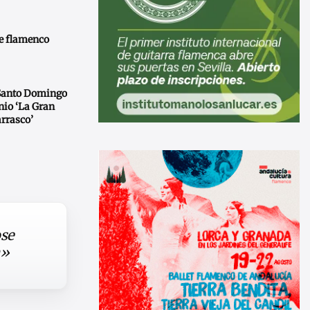
de flamenco
 Santo Domingo
unio ‘La Gran
arrasco’
ose
n»