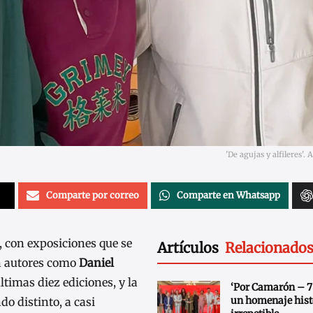
'De agujas y alfileres'
Comparte por correo
Comparte en Whatsapp
 con exposiciones que se
Artículos
Relacionado
n autores como
Daniel
ultimas diez ediciones, y la
‘Por Camarón – 75
un homenaje hist
ndo distinto, a casi