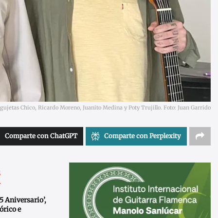
. Agujetas Chico, Ricardo Moreno, Juanito Medina y Poty Trujillo. Foto: Juan Garrido
Comparte con ChatGPT
Comparte con Perplexity
s
 Aniversario’,
órico e