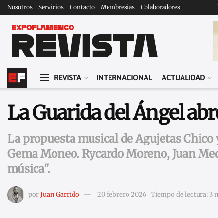
Nosotros
Servicios
Contacto
Membresias
Colaboradores
REVISTA
INTERNACIONAL
ACTUALIDAD
La Guarida del Ángel abr
La propuesta musical de Agujetas Chico y
Gema Moneo. Rycardo Moreno, Juan Medin
música".
por
Juan Garrido
20 febrero 2026
Tiempo de lectura: 3 