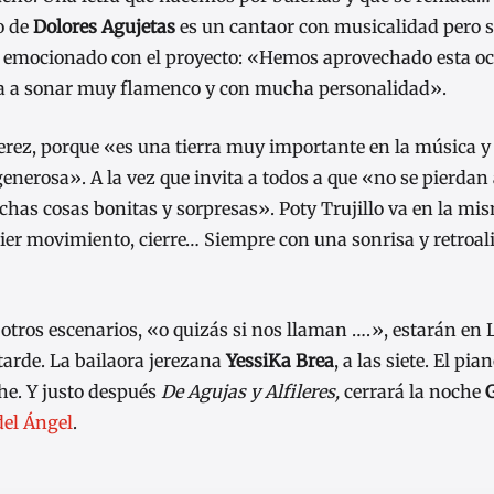
o de
Dolores Agujetas
es un cantaor con musicalidad pero s
stá emocionado con el proyecto: «Hemos aprovechado esta o
va a sonar muy flamenco y con mucha personalidad».
rez, porque «es una tierra muy importante en la música y 
erosa». A la vez que invita a todos a que «no se pierdan 
has cosas bonitas y sorpresas». Poty Trujillo va en la mis
quier movimiento, cierre… Siempre con una sonrisa y retro
 otros escenarios, «o quizás si nos llaman ….», estarán en
a tarde. La bailaora jerezana
YessiKa Brea
, a las siete. El pi
che. Y justo después
De Agujas y Alfileres,
cerrará la noche
del Ángel
.