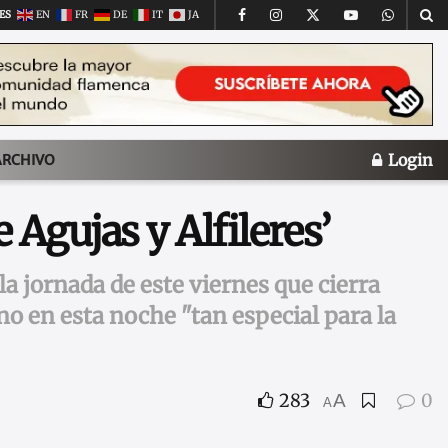
ES
EN
FR
DE
IT
JA
Login
ARCHIVO
Agujas y Alfileres’
a jornada de este viernes que cierra
 en esta noche "tan especial para la
283
0
A
A