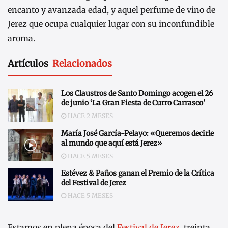
encanto y avanzada edad, y aquel perfume de vino de
Jerez que ocupa cualquier lugar con su inconfundible
aroma.
Artículos
Relacionados
Los Claustros de Santo Domingo acogen el 26
de junio ‘La Gran Fiesta de Curro Carrasco’
HACE 2 MESES
María José García-Pelayo: «Queremos decirle
al mundo que aquí está Jerez»
HACE 5 MESES
Estévez & Paños ganan el Premio de la Crítica
del Festival de Jerez
HACE 5 MESES
Estamos en plena época del
Festival de Jerez
, treinta