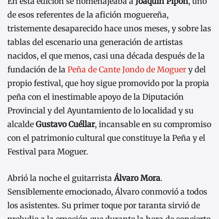
En esta edición se homenajeaba a
Joaquín Pipón
, uno
de esos referentes de la afición moguereña,
tristemente desaparecido hace unos meses, y sobre las
tablas del escenario una generación de artistas
nacidos, el que menos, casi una década después de la
fundación de la
Peña de Cante Jondo de Moguer
y del
propio festival, que hoy sigue promovido por la propia
peña con el inestimable apoyo de la Diputación
Provincial y del Ayuntamiento de lo localidad y su
alcalde
Gustavo Cuéllar
, incansable en su compromiso
con el patrimonio cultural que constituye la Peña y el
Festival para Moguer.
Abrió la noche el guitarrista
Álvaro Mora
.
Sensiblemente emocionado, Álvaro conmovió a todos
los asistentes. Su primer toque por taranta sirvió de
preludio a la emoción que durante la hora de concierto