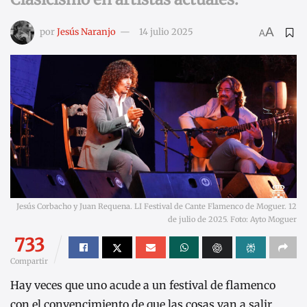
A
por
Jesús Naranjo
14 julio 2025
A
Jesús Corbacho y Juan Requena. LI Festival de Cante Flamenco de Moguer. 12
de julio de 2025. Foto: Ayto Moguer
733
Compartir
Hay veces que uno acude a un festival de flamenco
con el convencimiento de que las cosas van a salir