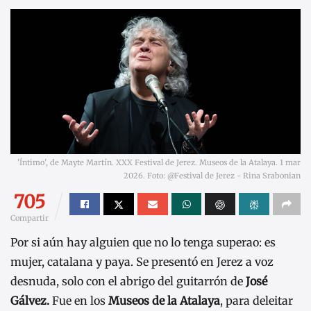
'Íntimo', de Mayte Martín. XXX Festival de Jerez. Museos de la Atalaya. 1 mar
2026. Foto: @Festival de Jerez - Rina Srabonian
705
Compartir
Por si aún hay alguien que no lo tenga superao: es
mujer, catalana y paya. Se presentó en Jerez a voz
desnuda, solo con el abrigo del guitarrón de
José
Gálvez.
Fue en los
Museos de la Atalaya
, para deleitar