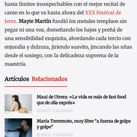
hasta límites insospechables con el mejor recital de
cante en lo que va hasta ahora del
XXX Festival de
Jerez
.
Mayte Martín
fundió los metales templaos sin
pegar ni una voz, domeñando los bajos y preñá de
una sensibilidad exquisita, abordando cada tercio con
enjundia y dulzura, jiriendo suavito, jincando las uñas
desde el sosiego, con la delicadeza suprema de la
maestría.
Artículos
Relacionados
Maui de Utrera: «La vida es más de fast food
que de olla exprés»
HACE 2 SEMANAS
María Terremoto, muy libre “a fuerza de golpe
y golpe”
HACE 3 SEMANAS