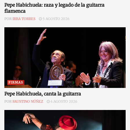
Pepe Habichuela: raza y legado de la guitarra
flamenca
POR
IRRA TORRES
5 AGOSTO 2026
FIRMAS
Pepe Habichuela, canta la guitarra
POR
FAUSTINO NÚÑEZ
4 AGOSTO 2026