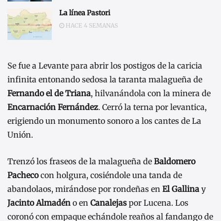
La línea Pastori
HACE 4 SEMANAS
Se fue a Levante para abrir los postigos de la caricia
infinita entonando sedosa la taranta malagueña de
Fernando el de Triana
, hilvanándola con la minera de
Encarnación Fernández
. Cerró la terna por levantica,
erigiendo un monumento sonoro a los cantes de La
Unión.
Trenzó los fraseos de la malagueña de
Baldomero
Pacheco
con holgura, cosiéndole una tanda de
abandolaos, mirándose por rondeñas en
El Gallina
y
Jacinto Almadén
o en
Canalejas
por Lucena. Los
coronó con empaque echándole reaños al fandango de