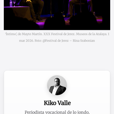
‘Íntimo’, de Mayte Martín. XXX Festival de Jerez. Museos de la Atalaya. 1
mar 2026. Foto: @Festival de Jerez – Rina Srabonian
Kiko Valle
Periodista vocacional de lo jondo,