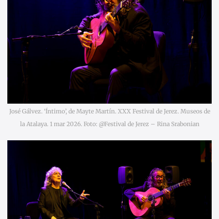
José Gálvez. ‘Íntimo’, de Mayte Martín. XXX Festival de Jerez. Museos de
la Atalaya. 1 mar 2026. Foto: @Festival de Jerez – Rina Srabonian