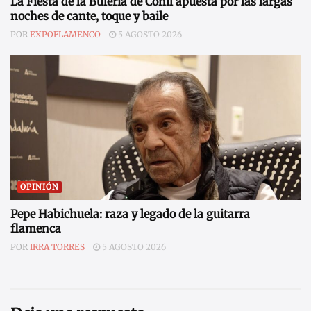
La Fiesta de la Bulería de Conil apuesta por las largas
noches de cante, toque y baile
POR
EXPOFLAMENCO
5 AGOSTO 2026
OPINIÓN
Pepe Habichuela: raza y legado de la guitarra
flamenca
POR
IRRA TORRES
5 AGOSTO 2026