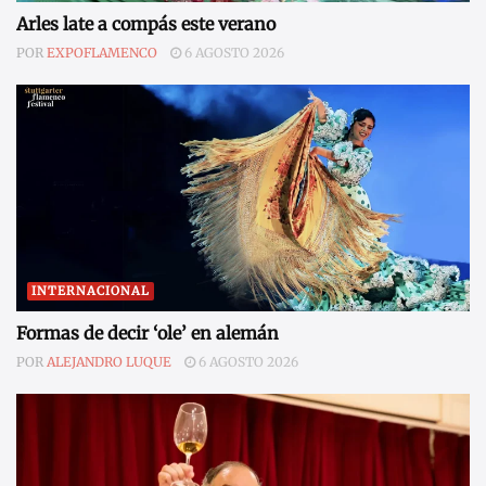
Arles late a compás este verano
POR
EXPOFLAMENCO
6 AGOSTO 2026
INTERNACIONAL
Formas de decir ‘ole’ en alemán
POR
ALEJANDRO LUQUE
6 AGOSTO 2026