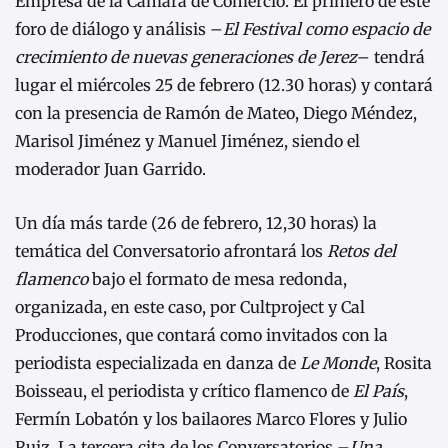
Empresa de la Cámara de Comercio. El primero de este
foro de diálogo y análisis –
El Festival como espacio de
crecimiento de nuevas generaciones de Jerez
– tendrá
lugar el miércoles 25 de febrero (12.30 horas) y contará
con la presencia de Ramón de Mateo, Diego Méndez,
Marisol Jiménez y Manuel Jiménez, siendo el
moderador Juan Garrido.
Un día más tarde (26 de febrero, 12,30 horas) la
temática del Conversatorio afrontará los
Retos del
flamenco
bajo el formato de mesa redonda,
organizada, en este caso, por Cultproject y Cal
Producciones, que contará como invitados con la
periodista especializada en danza de
Le Monde
, Rosita
Boisseau, el periodista y crítico flamenco de
El País
,
Fermín Lobatón y los bailaores Marco Flores y Julio
Ruiz. La tercera cita de los Conversatorios –
Una