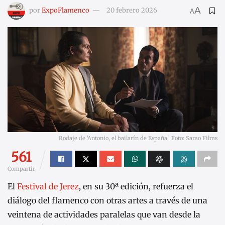
A
por
ExpoFlamenco
20 febrero 2026
A
Rodaje de 'Antonio, el bailarín de España'. Foto: Sarao Films
561
Compartir
El
Festival de Jerez
, en su 30ª edición, refuerza el
diálogo del flamenco con otras artes a través de una
veintena de actividades paralelas que van desde la