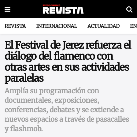
REVISTA
INTERNACIONAL
ACTUALIDAD
EN
El Festival de Jerez refuerza el
diálogo del flamenco con
otras artes en sus actividades
paralelas
Amplía su programación con
documentales, exposiciones,
conferencias, debates y se extiende a
nuevos espacios a través de pasacalles
y flashmob.