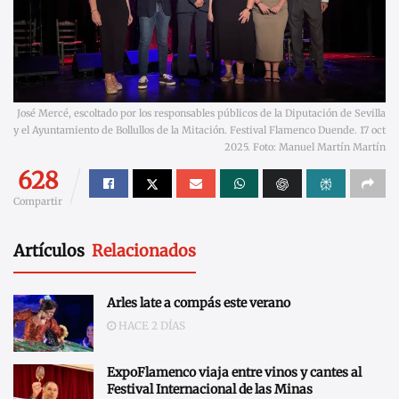
José Mercé, escoltado por los responsables públicos de la Diputación de Sevilla
y el Ayuntamiento de Bollullos de la Mitación. Festival Flamenco Duende. 17 oct
2025. Foto: Manuel Martín Martín
628
Compartir
Artículos
Relacionados
Arles late a compás este verano
HACE 2 DÍAS
ExpoFlamenco viaja entre vinos y cantes al
Festival Internacional de las Minas