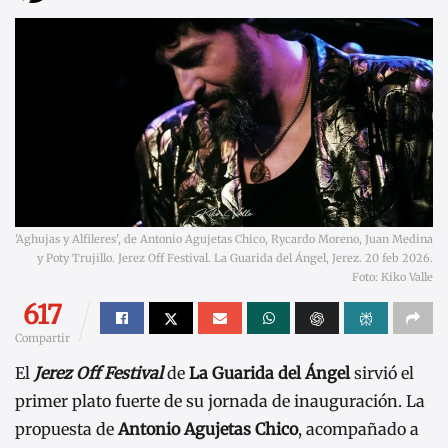
'Aghujas y Alfileres', de Antonio Agujetas Chico, Rycardo Moreno, Juan Medina
y Poty Trujillo. Jerez Off Festival. La Guarida del Ángel, Jerez. 20 feb 2026.
Foto: Kiko Valle
617
Compartir
El
Jerez Off Festival
de
La Guarida del Ángel
sirvió el
primer plato fuerte de su jornada de inauguración. La
propuesta de
Antonio Agujetas Chico
, acompañado a