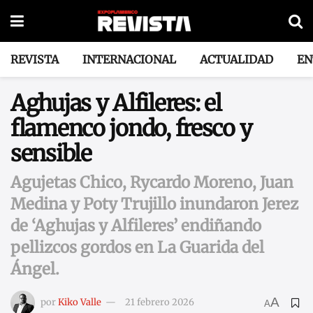
REVISTA
INTERNACIONAL
ACTUALIDAD
EN
Aghujas y Alfileres: el
flamenco jondo, fresco y
sensible
Agujetas Chico, Rycardo Moreno, Juan
Medina y Poty Trujillo inundaron Jerez
de ‘Aghujas y Alfileres’ endiñando
pellizcos gordos en La Guarida del
Ángel.
A
por
Kiko Valle
21 febrero 2026
A