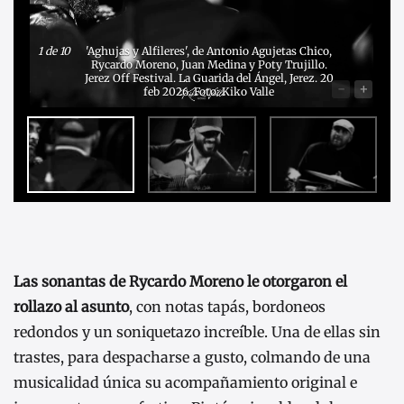
1
de 10
'Aghujas y Alfileres', de Antonio Agujetas Chico,
Rycardo Moreno, Juan Medina y Poty Trujillo.
Jerez Off Festival. La Guarida del Ángel, Jerez. 20
-
+
feb 2026. Foto: Kiko Valle
Las sonantas de Rycardo Moreno le otorgaron el
rollazo al asunto
, con notas tapás, bordoneos
redondos y un soniquetazo increíble. Una de ellas sin
trastes, para despacharse a gusto, colmando de una
musicalidad única su acompañamiento original e