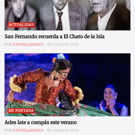
ACTUALIDAD
San Fernando recuerda a El Chato de la Isla
POR
EXPOFLAMENCO
6 AGOSTO 2026
EN PORTADA
Arles late a compás este verano
POR
EXPOFLAMENCO
6 AGOSTO 2026