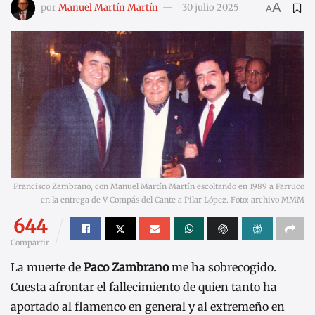
A
por
Manuel Martín Martín
30 julio 2025
A
Francisco Zambrano, con Manuel Martín Martín escoltando en 1989 a Farruco
en la entrega de V Compás del Cante a Pilar López. Foto: archivo MMM
644
Compartir
La muerte de
Paco Zambrano
me ha sobrecogido.
Cuesta afrontar el fallecimiento de quien tanto ha
aportado al flamenco en general y al extremeño en