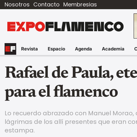
Nosotros
Contacto
Membresias
Revista
Espacio
Agenda
Academia
Rafael de Paula, et
para el flamenco
Lo recuerdo abrazado con Manuel Morao, ot
lágrimas de los allí presentes que eran con
estampa.