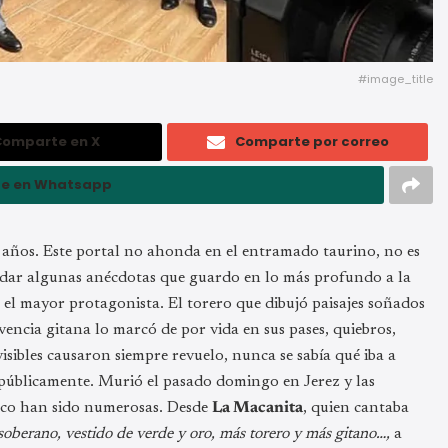
#image_title
Comparte en X
Comparte por correo
e en Whatsapp
85 años. Este portal no ahonda en el entramado taurino, no es
cordar algunas anécdotas que guardo en lo más profundo a la
 el mayor protagonista. El torero que dibujó paisajes soñados
vencia gitana lo marcó de por vida en sus pases, quiebros,
sibles causaron siempre revuelo, nunca se sabía qué iba a
públicamente. Murió el pasado domingo en Jerez y las
nco han sido numerosas. Desde
La Macanita
, quien cantaba
soberano, vestido de verde y oro, más torero y más gitano…,
a