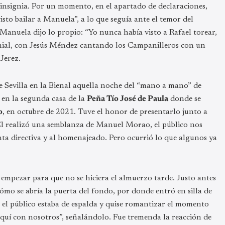
l insignia. Por un momento, en el apartado de declaraciones,
sto bailar a Manuela”, a lo que seguía ante el temor del
 Manuela dijo lo propio: “Yo nunca había visto a Rafael torear,
genial, con Jesús Méndez cantando los Campanilleros con un
Jerez.
 de Sevilla en la Bienal aquella noche del “mano a mano” de
, en la segunda casa de la
Peña Tío José de Paula
donde se
o
, en octubre de 2021. Tuve el honor de presentarlo junto a
Él realizó una semblanza de Manuel Morao, el público nos
nta directiva y al homenajeado. Pero ocurrió lo que algunos ya
 empezar para que no se hiciera el almuerzo tarde. Justo antes
 cómo se abría la puerta del fondo, por donde entró en silla de
e el público estaba de espalda y quise romantizar el momento
á aquí con nosotros”, señalándolo. Fue tremenda la reacción de