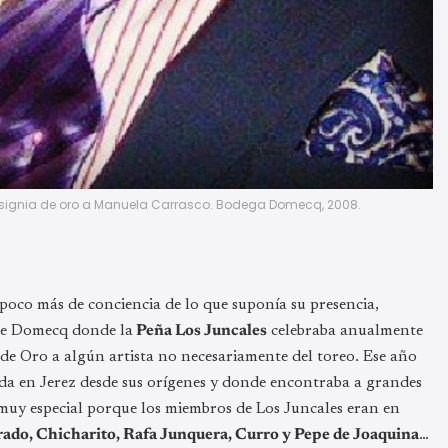
 insignia de oro a Manuela Carrasco. Bodega Domecq, 2008.
 poco más de conciencia de lo que suponía su presencia,
 de Domecq donde la
Peña Los Juncales
celebraba anualmente
 de Oro a algún artista no necesariamente del toreo. Ese año
da en Jerez desde sus orígenes y donde encontraba a grandes
 muy especial porque los miembros de Los Juncales eran en
rado, Chicharito, Rafa Junquera, Curro y Pepe de Joaquina
…