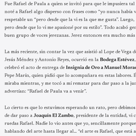
Fue Rafael de Paula a quien se invitó para que le impusiera ta
noté a Rafael algo disperso con frases como “yo nunca había vi
respetable un “pero desde que la vi es la que me gusta”. Luego,
pero desde que lo vi me apasioné por su estilo”. Todo acabó 
buen grupo de voces jerezanas. Jerez entonces era mucho más 
La más reciente, sin contar la vez que asistió al Lope de Vega
Jesús Méndez y Antonio Reyes, ocurrió en la
Bodega Estévez
celebró el acto de entrega de
Insignia de Oro a Manuel Mora
Pepe Marín, quien pidió que lo acompañara en estas labores. 
miraba mientras, y me tocó a mí rematar para dar paso a la ju
advertían: “Rafael de Paula va a venir”.
Lo cierto es que lo estuvimos esperando un rato, pero debimos
de dar paso a
Joaquín El Zambo
, presidente de la entidad, vi
ruedas Rafael. Nadie lo vio antes que yo, sencillamente porqu
hablando del arte hasta llegar al… “el arte es Rafael, que est