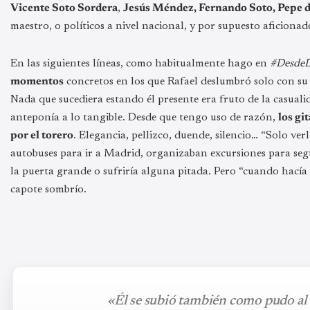
Vicente Soto Sordera
,
Jesús Méndez, Fernando Soto, Pepe 
maestro, o políticos a nivel nacional, y por supuesto aficionad
En las siguientes líneas, como habitualmente hago en
#DesdeD
momentos
concretos en los que Rafael deslumbró solo con su 
Nada que sucediera estando él presente era fruto de la casualid
anteponía a lo tangible. Desde que tengo uso de razón,
los gi
por el torero
. Elegancia, pellizco, duende, silencio… “Solo ver
autobuses para ir a Madrid, organizaban excursiones para segui
la puerta grande o sufriría alguna pitada. Pero “cuando hacía 
capote sombrío.
«Él se subió también como pudo al 