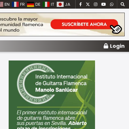
EN
FR
DE
IT
JA
Login