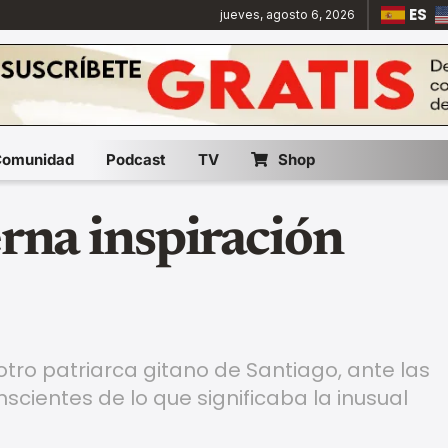
ES
jueves, agosto 6, 2026
Comunidad
Podcast
TV
Shop
erna inspiración
ro patriarca gitano de Santiago, ante las
scientes de lo que significaba la inusual