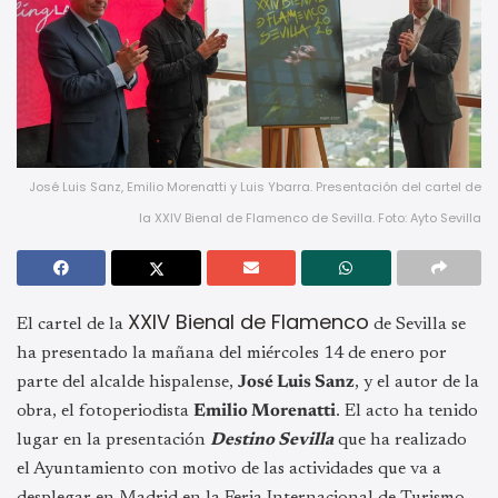
José Luis Sanz, Emilio Morenatti y Luis Ybarra. Presentación del cartel de
la XXIV Bienal de Flamenco de Sevilla. Foto: Ayto Sevilla
XXIV Bienal de Flamenco
El cartel de la
de Sevilla se
ha presentado la mañana del miércoles 14 de enero por
parte del alcalde hispalense,
José Luis Sanz
, y el autor de la
obra, el fotoperiodista
Emilio Morenatti
. El acto ha tenido
lugar en la presentación
Destino Sevilla
que ha realizado
el Ayuntamiento con motivo de las actividades que va a
desplegar en Madrid en la Feria Internacional de Turismo