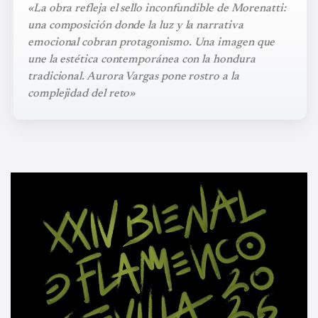
«La obra refleja el sello inconfundible de Morenatti:
una composición donde la luz y la narrativa
emocional cobran protagonismo. Una imagen que
une la estética contemporánea con la hondura
tradicional. Aurora Vargas pone rostro a la
complejidad del reto»