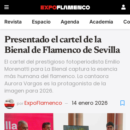
Revista
Espacio
Agenda
Academia
Co
Presentado el cartel de la
Bienal de Flamenco de Sevilla
El cartel del prestigioso fotoperiodista Emilio
Morenatti para La Bienal captura la esencia
más humana del flamenco. La cantaora
Aurora Vargas es la protagonista de la
imagen para 2026.
ExpoFlamenco
14 enero 2026
por