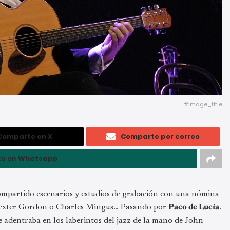
#image_title
Comparte en X
Comparte por correo
e en Whatsapp
mpartido escenarios y estudios de grabación con una nómina
a Dexter Gordon o Charles Mingus… Pasando por
Paco de Lucía
.
e adentraba en los laberintos del jazz de la mano de John