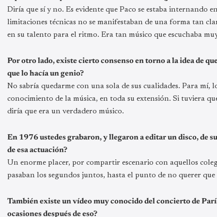
Diría que sí y no. Es evidente que Paco se estaba internando e
limitaciones técnicas no se manifestaban de una forma tan clar
en su talento para el ritmo. Era tan músico que escuchaba muy 
Por otro lado, existe cierto consenso en torno a la idea de qu
que lo hacía un genio?
No sabría quedarme con una sola de sus cualidades. Para mí, l
conocimiento de la música, en toda su extensión. Si tuviera que
diría que era un verdadero músico.
En 1976 ustedes grabaron, y llegaron a editar un disco, de s
de esa actuación?
Un enorme placer, por compartir escenario con aquellos colega
pasaban los segundos juntos, hasta el punto de no querer que 
También existe un vídeo muy conocido del concierto de Parí
ocasiones después de eso?