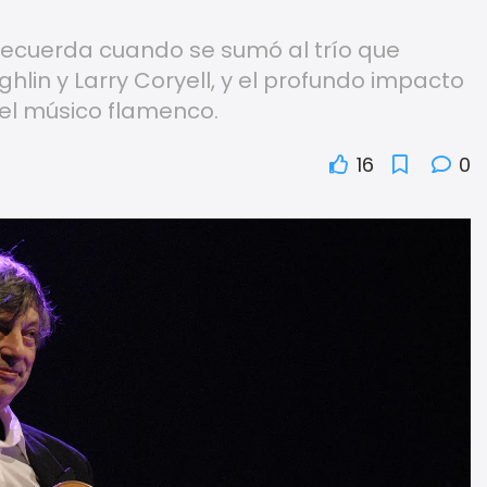
a recuerda cuando se sumó al trío que
hlin y Larry Coryell, y el profundo impacto
del músico flamenco.
16
0