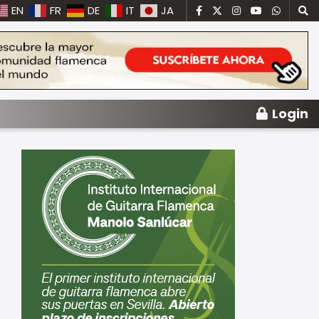
EN
FR
DE
IT
JA
Login