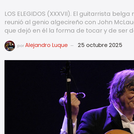
LOS ELEGIDOS (XXXVII). El guitarrista belg
reunió al genio algecireño con John McLaug
que dejó en él la forma de tocar y de ser 
Alejandro Luque
25 octubre 2025
por