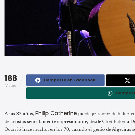
168
Comparte en Facebook
Vistas
Compart
Philip Catherine
A sus 82 años,
puede presumir de haber co
de artistas sencillamente impresionante, desde Chet Baker 
Ocurrió hace mucho, en los 70, cuando el genio de Algeciras s