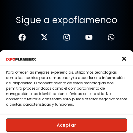
Sigue a expoflamenco
Términos Y Condiciones
Política De Privacidad
Para ofrecer las mejores experiencias, utilizamos tecnologías
como las cookies para almacenar y/o acceder a la información
Política De Cookies
del dispositivo. El consentimiento de estas tecnologías nos
permitirá procesar datos como el comportamiento de
Aviso Legal
navegación o las identificaciones únicas en este sitio. No
consentir o retirar el consentimiento, puede afectar negativamente
© 2015 - 2026 . Todos los derechos reservados.
a ciertas características y funciones.
Nosotros
Contacto
Aceptar