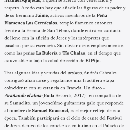
Manuel Agujetas
, a quien se acercó con veneración y
respeto. A todo esto hay que añadir las figuras de su padre y
de su hermano
Jaime
, activos miembros de la
Peña
Flamenca Los Cernícalos
, templo flamenco entonces
frente a la Ermita de San Telmo, donde entró en contacto
de lleno con la afición de Jerez y los intérpretes que
pasaban por su escenario. Sin obviar otros emplazamientos
como las peñas
La Bulería
o
Tío Chalao
, en el tiempo que
estuvo abierta bajo la cabal dirección de
El Pijo
.
Tras algunas idas y venidas del
artisteo
, Andrés Cabrales
consiguió afianzarse y regalarnos una fructífera etapa
coincidente con su estancia en Francia. Un disco –
Arañando el alma
(Buda Records, 2017)– en compañía de
su Samuelito, un jovencísimo guitarrista galo que responde
al nombre de
Samuel Rouesnel
, es el mejor reflejo de esta
época. También participará en el ciclo de cante del Festival
de Jerez dentro de los conciertos en íntimo en el Palacio de