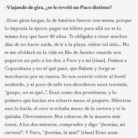
–Viajando de gira, ¿se le reveló un Paco distinto?
–Eran giras largas, la de América fueron tres meses, porque
lo imponía la época: pagar un billete para allá no es lo
mismo hoy que hace 40 años. Te obligaba a tener muchos
días de no hacer nada, de ir a la playa, visitar tal sitio… No
se me olvidará en la vida en Rio de Janeiro cuando nos
pegaron un palo a los dos, a Paco y a mí [risas]. Fuimos a
Copacabana y no sé qué pasó, que Rubem y Jorge se
marcharon por su cuenta. Se nos ocurrió volver al hotel
andando, y al poco de salir nos abordaron unos travestis,
“guapo, no se qué…”. Eran como dos prostitutas, y lo
primero que hacían era echarte mano al paquete. Mientras
uno lo hacía, el otro te echaba mano de la cartera y te la
quitaba. Directamente. Nos robaron de la manera más
tonta. A los dos minutos, compruebo y digo “¡hostias, mi
cartera!”. Y Paco, “¡hostias, la mía!” [risas] Eran unas