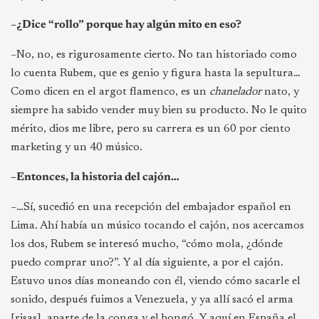
–¿Dice “rollo” porque hay algún mito en eso?
–No, no, es rigurosamente cierto. No tan historiado como
lo cuenta Rubem, que es genio y figura hasta la sepultura…
Como dicen en el argot flamenco, es un
chanelador
nato, y
siempre ha sabido vender muy bien su producto. No le quito
mérito, dios me libre, pero su carrera es un 60 por ciento
marketing y un 40 músico.
–Entonces, la historia del cajón…
–…Sí, sucedió en una recepción del embajador español en
Lima. Ahí había un músico tocando el cajón, nos acercamos
los dos, Rubem se interesó mucho, “cómo mola, ¿dónde
puedo comprar uno?”. Y al día siguiente, a por el cajón.
Estuvo unos días moneando con él, viendo cómo sacarle el
sonido, después fuimos a Venezuela, y ya allí sacó el arma
[risas], aparte de la conga y el bongó. Y aquí en España el