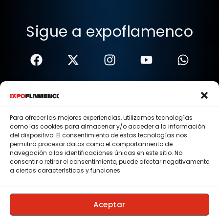
Sigue a expoflamenco
Términos Y Condiciones
Política De Privacidad
Para ofrecer las mejores experiencias, utilizamos tecnologías
como las cookies para almacenar y/o acceder a la información
Política De Cookies
del dispositivo. El consentimiento de estas tecnologías nos
permitirá procesar datos como el comportamiento de
Aviso Legal
navegación o las identificaciones únicas en este sitio. No
consentir o retirar el consentimiento, puede afectar negativamente
© 2015 - 2026 . Todos los derechos reservados.
a ciertas características y funciones.
Nosotros
Contacto
Aceptar