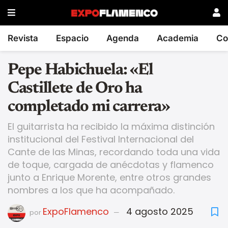
Revista
Espacio
Agenda
Academia
Co
Pepe Habichuela: «El
Castillete de Oro ha
completado mi carrera»
El guitarrista ha recibido la máxima distinción
institucional del Festival Internacional del
Cante de las Minas, recordando toda una vida
de toque, cargada de anécdotas y flamenco
junto a Enrique Morente, entre otros grandes
nombres a los que ha acompañado.
ExpoFlamenco
4 agosto 2025
por