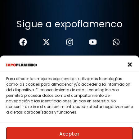
Sigue a expoflamenco
Términos Y Condiciones
Política De Privacidad
Para ofrecer las mejores experiencias, utilizamos tecnologías
como las cookies para almacenar y/o acceder a la información
Política De Cookies
del dispositivo. El consentimiento de estas tecnologías nos
permitirá procesar datos como el comportamiento de
Aviso Legal
navegación o las identificaciones únicas en este sitio. No
consentir o retirar el consentimiento, puede afectar negativamente
© 2015 - 2026 . Todos los derechos reservados.
a ciertas características y funciones.
Nosotros
Contacto
Aceptar