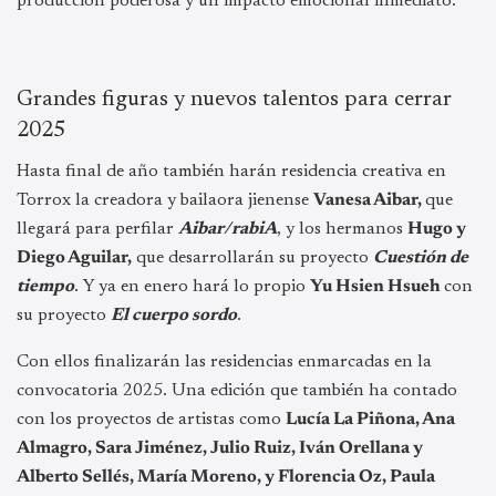
producción poderosa y un impacto emocional inmediato.
Grandes figuras y nuevos talentos para cerrar
2025
Hasta final de año también harán residencia creativa en
Torrox la creadora y bailaora jienense
Vanesa Aibar,
que
llegará para perfilar
Aibar/rabiA
, y los hermanos
Hugo y
Diego Aguilar,
que desarrollarán su proyecto
Cuestión de
tiempo
. Y ya en enero hará lo propio
Yu Hsien Hsueh
con
su proyecto
El cuerpo sordo
.
Con ellos finalizarán las residencias enmarcadas en la
convocatoria 2025. Una edición que también ha contado
con los proyectos de artistas como
Lucía La Piñona, Ana
Almagro, Sara Jiménez, Julio Ruiz, Iván Orellana y
Alberto Sellés, María Moreno, y Florencia Oz, Paula