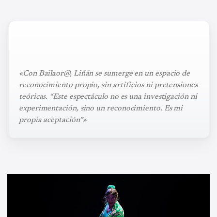
«Con Bailaor@, Liñán se sumerge en un espacio de
reconocimiento propio, sin artificios ni pretensiones
teóricas. “Este espectáculo no es una investigación ni
experimentación, sino un reconocimiento. Es mi
propia aceptación”»