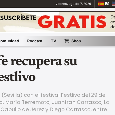
ES
viernes, agosto 7, 2026
Comunidad
Podcast
TV
Shop
fe recupera su
estlivo
Sevilla) con el festival Festlivo del 29 de
a, María Terremoto, Juanfran Carrasco, La
, Capullo de Jerez y Diego Carrasco, entre