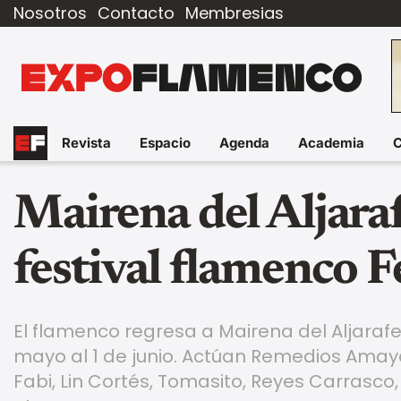
Nosotros
Contacto
Membresias
Revista
Espacio
Agenda
Academia
Mairena del Aljara
festival flamenco F
El flamenco regresa a Mairena del Aljarafe (
mayo al 1 de junio. Actúan Remedios Amay
Fabi, Lin Cortés, Tomasito, Reyes Carrasco