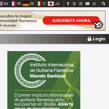
EN
FR
DE
IT
JA
Login