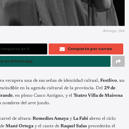
#image_title
Comparte en X
Comparte por correo
e en Whatsapp
ra recupera una de sus señas de identidad cultual,
Festlivo
, un
escindible en la agenda cultural de la provincia. Del
29 de
Grande
, en pleno Casco Antiguo, y el
Teatro Villa de Mairena
s nombres del arte jondo.
cartel de altura:
Remedios Amaya
y
La Fabi
abren el ciclo
 de
Mané Ortega
y el cante de
Raquel Salas
precederán el