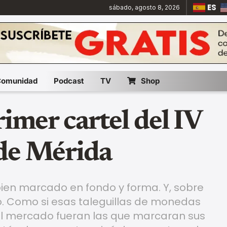
ES
sábado, agosto 8, 2026
Comunidad
Podcast
TV
Shop
rimer cartel del IV
 de Mérida
ien marcado en fondo y forma. Y, sobre
o. Como si esas taleguillas de monedas
 el mercado fueran las que marcaran sus