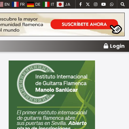
EN
FR
DE
IT
JA
Login