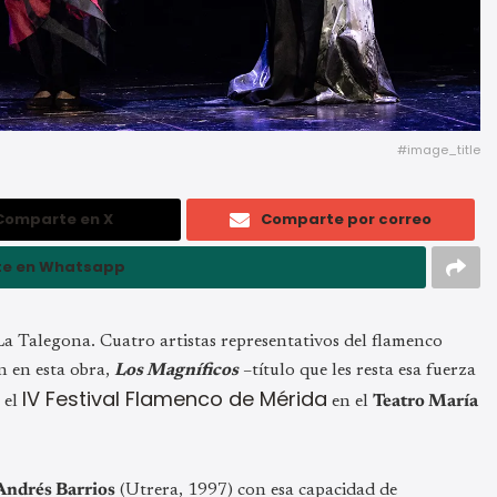
#image_title
Comparte en X
Comparte por correo
e en Whatsapp
a Talegona. Cuatro artistas representativos del flamenco
an en esta obra,
Los Magníficos
–título que les resta esa fuerza
IV Festival Flamenco de Mérida
 el
en el
Teatro María
Andrés Barrios
(Utrera, 1997) con esa capacidad de