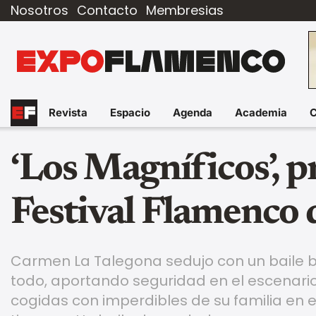
Nosotros
Contacto
Membresias
Revista
Espacio
Agenda
Academia
‘Los Magníficos’, p
Festival Flamenco
Carmen La Talegona sedujo con un baile b
todo, aportando seguridad en el escenari
cogidas con imperdibles de su familia en