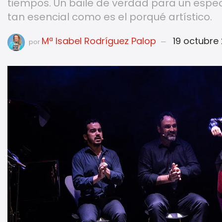
tiempos. Un baile de verdad para un espe
tan esencial como es el porqué artístico.
Mª Isabel Rodríguez Palop
19 octubre
por