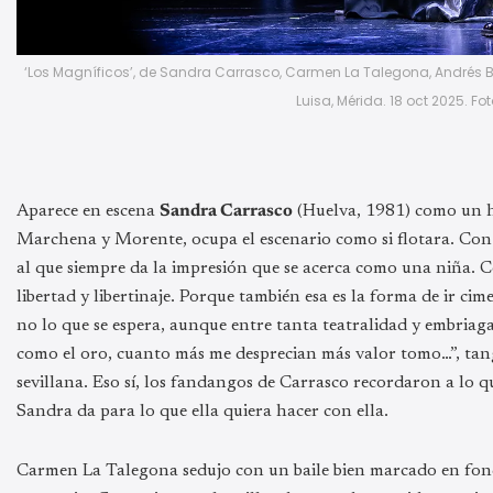
‘Los Magníficos’, de Sandra Carrasco, Carmen La Talegona, Andrés Bar
Luisa, Mérida. 18 oct 2025. F
Aparece en escena
Sandra Carrasco
(Huelva, 1981) como un ha
Marchena y Morente, ocupa el escenario como si flotara. Con 
al que siempre da la impresión que se acerca como una niña. Co
libertad y libertinaje. Porque también esa es la forma de ir c
no lo que se espera, aunque entre tanta teatralidad y embria
como el oro, cuanto más me desprecian más valor tomo…”, tang
sevillana. Eso sí, los fandangos de Carrasco recordaron a lo 
Sandra da para lo que ella quiera hacer con ella.
Carmen La Talegona sedujo con un baile bien marcado en fond