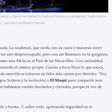
rios y David de Arahal. IV Festival Flamenco de Mérida. Teatro María
oto: José Manuel Moreno Quirós
da. La onubense, que oscila con su cante y maneras entre
ese aire despreocupado, pero con ese flamenco en la garganta
mo una Alicia en el País de las Maravillas. Con curiosidad,
imentando el camino propio. Cantar a boca llena lo que nazca,
gada emoción se echaran en falta más cantes por derecho. “Soy
os, boleros y la invitación a
El Maqui
para compartir una
que habíamos venido: bordados y clavados, porque la voz de
o y forma. Y, sobre todo, aportando seguridad en el