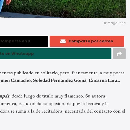
#image_title
Comparte en X
Comparte por correo
te en Whatsapp
mencas publicado en solitario, pero, francamente, a muy pocas
rmen Camacho
,
Soledad Fernández Gomá
,
Encarna Lara
…
ompás
, desde luego de título muy flamenco. Su autora,
flamenca, es autodidacta apasionada por la lectura y la
adora se suma a la de recitadora, necesitada del contacto con el