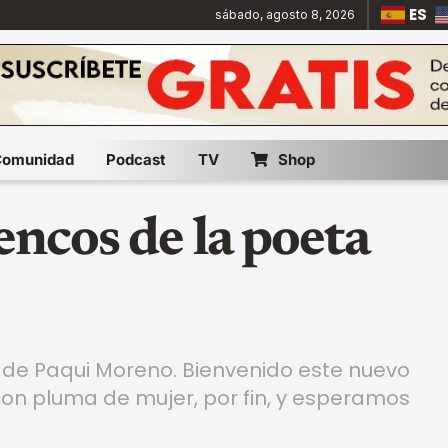
ES
sábado, agosto 8, 2026
Comunidad
Podcast
TV
Shop
ncos de la poeta
), de Paqui Moreno. Bienvenido este nuevo
 con pluma de mujer, por fin, y esperamos