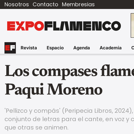
Nosotros
Contacto
Membresias
Revista
Espacio
Agenda
Academia
Los compases flame
Paqui Moreno
'Pellizco y compás' (Peripecia Libros, 2024
conjunto de letras para el cante, en voz y
que otras se animen.