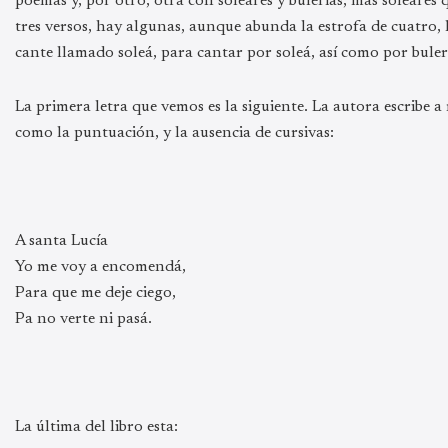
poemas y, por otro, otra con soleares y bulerías, más soleares qu
tres versos, hay algunas, aunque abunda la estrofa de cuatro, 
cante llamado soleá, para cantar por soleá, así como por bulerí
La primera letra que vemos es la siguiente. La autora escribe 
como la puntuación, y la ausencia de cursivas:
A santa Lucía
Yo me voy a encomendá,
Para que me deje ciego,
Pa no verte ni pasá.
La última del libro esta: