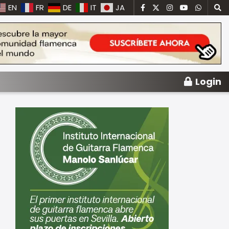
EN
FR
DE
IT
JA
Login