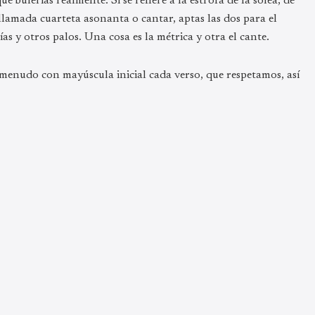
e bulerías realmente. Si se refiere a la estrofa de la soleá, de
llamada cuarteta asonanta o cantar, aptas las dos para el
as y otros palos. Una cosa es la métrica y otra el cante.
a menudo con mayúscula inicial cada verso, que respetamos, así