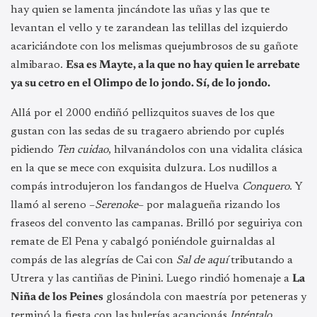
hay quien se lamenta jincándote las uñas y las que te
levantan el vello y te zarandean las telillas del izquierdo
acariciándote con los melismas quejumbrosos de su gañote
almibarao.
Esa es Mayte, a la que no hay quien le arrebate
ya su cetro en el Olimpo de lo jondo. Sí, de lo jondo.
Allá por el 2000 endiñó pellizquitos suaves de los que
gustan con las sedas de su tragaero abriendo por cuplés
pidiendo
Ten cuidao
, hilvanándolos con una vidalita clásica
en la que se mece con exquisita dulzura. Los nudillos a
compás introdujeron los fandangos de Huelva
Conquero
. Y
llamó al sereno –
Serenoke
– por malagueña rizando los
fraseos del convento las campanas. Brilló por seguiriya con
remate de El Pena y cabalgó poniéndole guirnaldas al
compás de las alegrías de Cai con
Sal de aquí
tributando a
Utrera y las cantiñas de Pinini. Luego rindió homenaje a
La
Niña de los Peines
glosándola con maestría por peteneras y
terminó la fiesta con las bulerías acancionás
Inténtalo