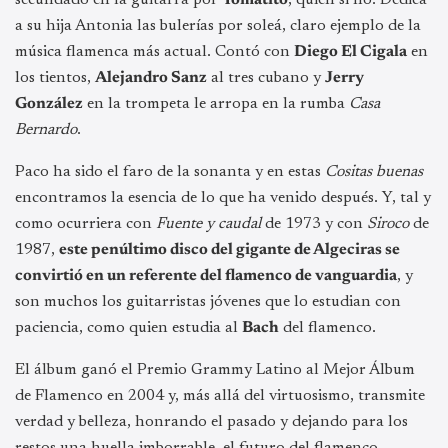
a su hija Antonia las bulerías por soleá, claro ejemplo de la
música flamenca más actual. Contó con
Diego El Cigala
en
los tientos,
Alejandro Sanz
al tres cubano y
Jerry
González
en la trompeta le arropa en la rumba
Casa
Bernardo
.
Paco ha sido el faro de la sonanta y en estas
Cositas buenas
encontramos la esencia de lo que ha venido después. Y, tal y
como ocurriera con
Fuente y caudal
de 1973 y con
Siroco
de
1987,
este penúltimo disco del gigante de Algeciras se
convirtió en un referente del flamenco de vanguardia
, y
son muchos los guitarristas jóvenes que lo estudian con
paciencia, como quien estudia al
Bach
del flamenco.
El álbum ganó el Premio Grammy Latino al Mejor Álbum
de Flamenco en 2004 y, más allá del virtuosismo, transmite
verdad y belleza, honrando el pasado y dejando para los
restos una huella imborrable, el futuro del flamenco.