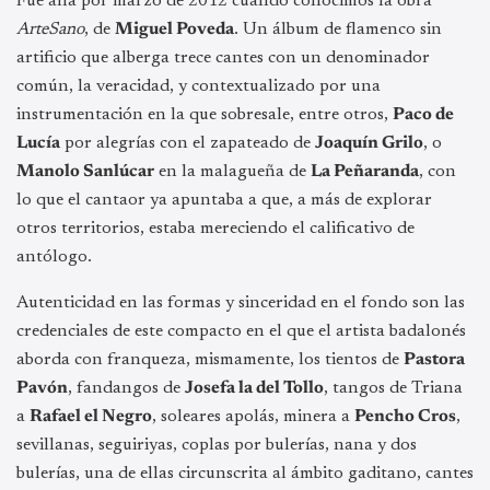
Fue allá por marzo de 2012 cuando conocimos la obra
ArteSano
, de
Miguel Poveda
. Un álbum de flamenco sin
artificio que alberga trece cantes con un denominador
común, la veracidad, y contextualizado por una
instrumentación en la que sobresale, entre otros,
Paco de
Lucía
por alegrías con el zapateado de
Joaquín Grilo
, o
Manolo Sanlúcar
en la malagueña de
La Peñaranda
, con
lo que el cantaor ya apuntaba a que, a más de explorar
otros territorios, estaba mereciendo el calificativo de
antólogo.
Autenticidad en las formas y sinceridad en el fondo son las
credenciales de este compacto en el que el artista badalonés
aborda con franqueza, mismamente, los tientos de
Pastora
Pavón
, fandangos de
Josefa la del Tollo
, tangos de Triana
a
Rafael el Negro
, soleares apolás, minera a
Pencho Cros
,
sevillanas, seguiriyas, coplas por bulerías, nana y dos
bulerías, una de ellas circunscrita al ámbito gaditano, cantes