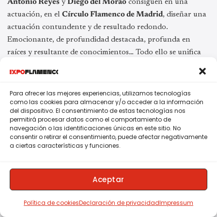
Antonio Reyes
y
Diego del Morao
consiguen en una
actuación, en el
Círculo Flamenco de Madrid
, diseñar una
actuación contundente y de resultado redondo.
Emocionante, de profundidad destacada, profunda en
raíces y resultante de conocimientos… Todo ello se unifica
en este disco de 2015 que estuvo nominado a los Grammy
Latinos, y que cuenta con las palmas siempre necesarias de
Chicharito
y
Diego Montoya
.
Para ofrecer las mejores experiencias, utilizamos tecnologías
como las cookies para almacenar y/o acceder a la información
del dispositivo. El consentimiento de estas tecnologías nos
Esa autenticidad que tanto se valora, se palpa en cada
permitirá procesar datos como el comportamiento de
estilo, en cada jaleo, en cada aplauso, en cada tercio, en
navegación o las identificaciones únicas en este sitio. No
cada rasgueo, en cada lágrima que, aunque no la veamos,
consentir o retirar el consentimiento, puede afectar negativamente
a ciertas características y funciones.
podemos imaginar que caen de algunos ojos que se dejan
doler por tan extrema jondura.
Aceptar
✍
Juan Garrido
Política de cookies
Declaración de privacidad
Impressum