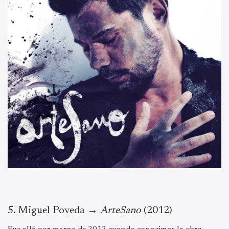
5.⁠ ⁠Miguel Poveda →
ArteSano
(2012)