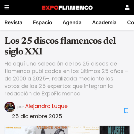
Revista
Espacio
Agenda
Academia
Co
Los 25 discos flamencos del
siglo XXI
He aquí una selección de los 25 discos de
flamenco publicados en los últimos 25 años –
de 2000 a 2025–, realizada mediante los
votos de los 25 expertos que integran la
redacción de ExpoFlamenco.
Alejandro Luque
por
25 diciembre 2025