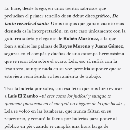
Lo hace, desde luego, en unos tientos sabrosos que
preludian el primer sencillo de su debut discográfico,
De
tanto rezarle al santo
. Unos tangos que ganan cuanto más
desnuda es la interpretación, en este caso únicamente con la
guitarra sobria y elegante de
Rubén Martínez
, a la que
iban a unirse las palmas de
Reyes Moreno
y
Juana Gómez
,
seguras en el compás y dueñas de una estampa hermosísima
que se recortaba sobre el ocaso. Lela, eso sí, sufría con la
levantera, aunque nada en su voz permitía suponer que se
estuviera resintiendo su herramienta de trabajo.
Tras la bulería por soleá, con esa letra que nos hizo evocar
a
Luis El Zambo
–
tú eres como los judíos/ y aunque te
quemen/ puestecita en el cuerpo/ no niegues de lo que ha sío
–,
Lela se volcó en las bamberas, que nunca faltan en su
repertorio, y remató la faena por bulerías para poner al
público en pie cuando se cumplía una hora larga de