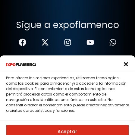
Sigue a expoflamenco
Términos Y Condiciones
Política De Privacidad
Para ofrecer las mejores experiencias, utilizamos tecnologías
como las cookies para almacenar y/o acceder a la información
Política De Cookies
del dispositivo. El consentimiento de estas tecnologías nos
permitirá procesar datos como el comportamiento de
Aviso Legal
navegación o las identificaciones únicas en este sitio. No
consentir o retirar el consentimiento, puede afectar negativamente
© 2015 - 2026 . Todos los derechos reservados.
a ciertas características y funciones.
Nosotros
Contacto
Aceptar