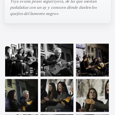
Yiya es una peaso seguiriyera, de las que asestan
puñalaítas con un ay y conocen dónde duelen los
quejíos del lamento negro»