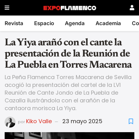
Revista
Espacio
Agenda
Academia
Co
La Yiya arañó con el cante la
presentación de la Reunión de
La Puebla en Torres Macarena
La Peña Flamenca Torres Macarena de Sevilla
acogió la presentación del cartel de la LVI
Reunión de Cante Jondo de La Puebla de
Cazalla ilustrándola con el arañón de la
cantaora morisca La Yiya.
Kiko Valle
23 mayo 2025
por