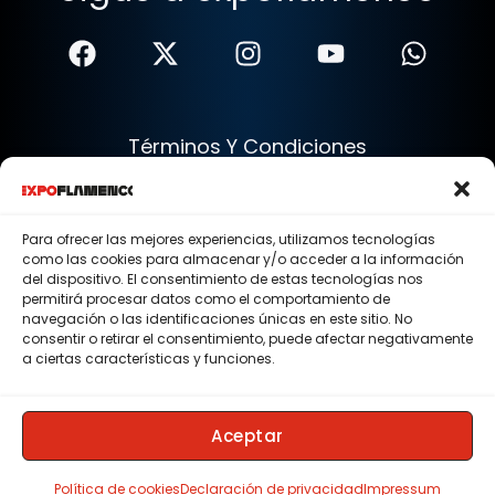
Términos Y Condiciones
Política De Privacidad
Política De Cookies
Para ofrecer las mejores experiencias, utilizamos tecnologías
Aviso Legal
como las cookies para almacenar y/o acceder a la información
del dispositivo. El consentimiento de estas tecnologías nos
© 2015 - 2026 . Todos los derechos reservados.
permitirá procesar datos como el comportamiento de
navegación o las identificaciones únicas en este sitio. No
Nosotros
consentir o retirar el consentimiento, puede afectar negativamente
a ciertas características y funciones.
Contacto
Membresias
Aceptar
Política de cookies
Declaración de privacidad
Impressum