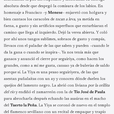
absoluta desde que despegó la comisura de los labios. En
homenaje a Francisco –y
Menese
– enjaretó con holgura y
bien cantaos los caracoles de
tocan a leva
, ya metida en
faena, a gusto y sin artificios superfluos que enturbiaran el
camino que llega al izquierdo. Dejó la verea abierta. Y coló
por ahí unos tangos sublimes, sobraos de gusto y compás,
llevaos con el paladar de las que saben y pueden –cuando le
da la gana o cuando se inspira–. Ya nos tenía más que
ganaos y anunció el cierre por seguiriya, como hacen los
grandes, como a mí me gusta, cansao ya de bulerías de saldo
porque sí. La Yiya es una peaso seguiriyera, de las que
asestan puñalaítas con un ay y conocen dónde duelen los
quejíos del lamento negro. La abrió con liviana
por la orillita
del río
y endiñó el zamarreón con la de
Tío José de Paula
para abrocharla después echando las asaúras en el macho
del
Tuerto la Peña
. La Yiya se coronó de nuevo en el templo
del flamenco sevillano con un recital de empaque y trapío