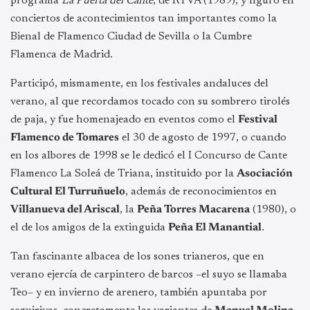
programa
La Puerta del Cante
, de RTVA (1989), y figuró en
conciertos de acontecimientos tan importantes como la
Bienal de Flamenco Ciudad de Sevilla o la Cumbre
Flamenca de Madrid.
Participó, mismamente, en los festivales andaluces del
verano, al que recordamos tocado con su sombrero tirolés
de paja, y fue homenajeado en eventos como el
Festival
Flamenco de Tomares
el 30 de agosto de 1997, o cuando
en los albores de 1998 se le dedicó el I Concurso de Cante
Flamenco La Soleá de Triana, instituido por la
Asociación
Cultural El Turruñuelo
, además de reconocimientos en
Villanueva del Ariscal
, la
Peña Torres Macarena
(1980), o
el de los amigos de la extinguida
Peña El Manantial
.
Tan fascinante albacea de los sones trianeros, que en
verano ejercía de carpintero de barcos –el suyo se llamaba
Teo– y en invierno de arenero, también apuntaba por