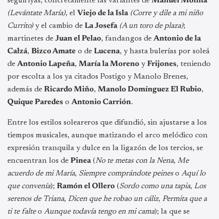
seguiriyas, concretamente las variantes de
Manuel Molina
(Levántate María)
, el
Viejo de la Isla
(Corre y dile a mi niño
Currito)
y el cambio de
La Josefa
(A un toro de plaza)
;
martinetes de
Juan el Pelao
, fandangos de
Antonio de la
Calzá
,
Bizco Amate
o de
Lucena
, y hasta bulerías por soleá
de
Antonio Lapeña
,
María la Moreno
y
Frijones
, teniendo
por escolta a los ya citados Postigo y Manolo Brenes,
además de
Ricardo Miño
,
Manolo Domínguez El Rubio
,
Quique Paredes
o
Antonio Carrión
.
Entre los estilos soleareros que difundió, sin ajustarse a los
tiempos musicales, aunque matizando el arco melódico con
expresión tranquila y dulce en la ligazón de los tercios, se
encuentran los de
Pinea
(
No te metas con la Nena
,
Me
acuerdo de mi María
,
Siempre comprándote peines
o
Aquí lo
que convenía
);
Ramón el Ollero
(
Sordo como una tapia
,
Los
serenos de Triana
,
Dicen que he robao un cáliz
,
Permita que a
ti te falte
o
Aunque todavía tengo en mi cama
); la que se