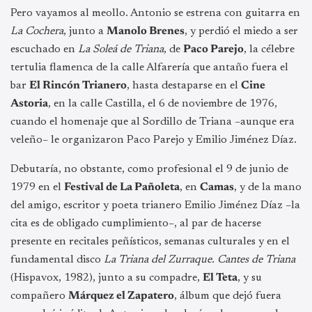
Pero vayamos al meollo. Antonio se estrena con guitarra en
La Cochera
, junto a
Manolo Brenes
, y perdió el miedo a ser
escuchado en
La Soleá de Triana
, de
Paco Parejo
, la célebre
tertulia flamenca de la calle Alfarería que antaño fuera el
bar
El Rincón Trianero
, hasta destaparse en el
Cine
Astoria
, en la calle Castilla, el 6 de noviembre de 1976,
cuando el homenaje que al Sordillo de Triana –aunque era
veleño– le organizaron Paco Parejo y Emilio Jiménez Díaz.
Debutaría, no obstante, como profesional el 9 de junio de
1979 en el
Festival de La Pañoleta
, en
Camas
, y de la mano
del amigo, escritor y poeta trianero Emilio Jiménez Díaz –la
cita es de obligado cumplimiento–, al par de hacerse
presente en recitales peñísticos, semanas culturales y en el
fundamental disco
La Triana del Zurraque. Cantes de Triana
(Hispavox, 1982), junto a su compadre,
El Teta
, y su
compañero
Márquez el Zapatero
, álbum que dejó fuera