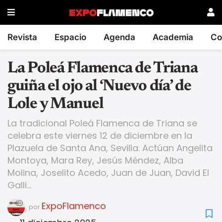
Revista
Espacio
Agenda
Academia
Co
La Poleá Flamenca de Triana
guiña el ojo al ‘Nuevo día’ de
Lole y Manuel
La tradicional Poleá Flamenca de Triana se
celebra este viernes 12 de diciembre en la
Plazuela de Santa Ana, Sevilla. Actúan Angelita
Montoya, Mara Rey, Jesús Méndez, Alba
Molina, Joselito Acedo, Juan de Juan, David El
Galli...
ExpoFlamenco
por