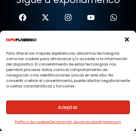
Términos Y Condiciones
Política De Privacidad
Para ofrecer las mejores experiencias, utilizamos tecnologías
como las cookies para almacenar y/o acceder a la información
Política De Cookies
del dispositivo. El consentimiento de estas tecnologías nos
permitirá procesar datos como el comportamiento de
Aviso Legal
navegación o las identificaciones únicas en este sitio. No
consentir o retirar el consentimiento, puede afectar negativamente
© 2015 - 2026 . Todos los derechos reservados.
a ciertas características y funciones.
Nosotros
Contacto
Aceptar
Membresias
Política de cookies
Declaración de privacidad
Impressum