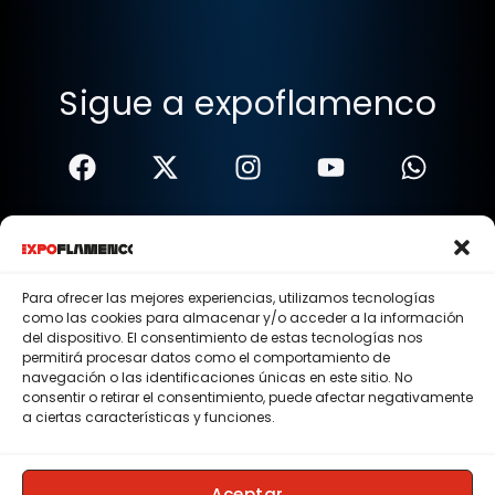
Sigue a expoflamenco
Términos Y Condiciones
Política De Privacidad
Para ofrecer las mejores experiencias, utilizamos tecnologías
como las cookies para almacenar y/o acceder a la información
Política De Cookies
del dispositivo. El consentimiento de estas tecnologías nos
permitirá procesar datos como el comportamiento de
Aviso Legal
navegación o las identificaciones únicas en este sitio. No
consentir o retirar el consentimiento, puede afectar negativamente
© 2015 - 2026 . Todos los derechos reservados.
a ciertas características y funciones.
Nosotros
Contacto
Aceptar