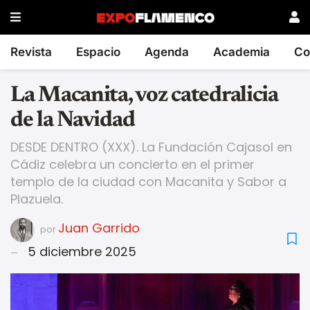
Revista
Espacio
Agenda
Academia
Co
La Macanita, voz catedralicia
de la Navidad
DESDE DENTRO (XXX). La Fundación Cajasol en
Cádiz celebra un concierto en el primer
templo de la ciudad con Macanita y Sabor a
Plazuela.
Juan Garrido
por
5 diciembre 2025