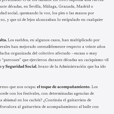
rante décadas, en Sevilla, Málaga, Granada, Madrid o
dad social, quemando la voz, los pies o las manos por
o, y que ni de lejos alcanzaban lo estipulado en cualquier
alta.
Los sueldos, en algunos casos, han multiplicado por
enerales han mejorado ostensiblemente respecto a veinte años
 lucha organizada del colectivo afectado —escasa o muy
tos “patrones” que ejercieron durante décadas un caciquismo vil
o y Seguridad Social
, brazo de la Administración que ha ido
erreno que nos ocupa:
el toque de acompañamiento
. Los
ede con los festivales, con determinadas agencias de
ha abismal en los cachés? ¿Continúa el guitarrista de
ravalora al guitarrista de acompañamiento al baile con