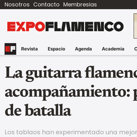
Nosotros
Contacto
Membresias
Revista
Espacio
Agenda
Academia
La guitarra flamen
acompañamiento: p
de batalla
Los tablaos han experimentado una mejor