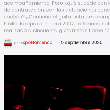
acompañamiento. Pero ¿qué sucede con lo
de contratación, con las actuaciones conc
cachés? ¿Continúa el guitarrista de aco
Pinilla, lámpara minera 2007, reflexiona 
realizada a cincuenta guitarristas flamenc
ExpoFlamenco
5 septiembre 2025
por