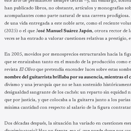
este arte de permanecer siempre detrás —y, sin embargo, soste
han publicado libros, no obstante, artículos y monografías sob
acompañantes como parte natural de una carrera prodigiosa. O
de una vida entregada a este noble arte, como el reciente vo
(2025) o el que J
osé Manuel Suárez Japón
, otrora rector de
veces se ha entrado a valorar cuestiones relativas a prestigio,
En 2005, movidos por menosprecios estructurales hacia la fi
que se enraizaban tanto en el mundo de la producción como en 
revista
El Olivo
que pretendía encender luces sobre estas som
nombre del guitarrista brillaba por su ausencia, mientras el 
divismo y una jerarquía que no se han sostenido históricament
desigualdad sangrante de los cachés: un reparto sin equidad n
que por justicia, y que colocaba a la guitarra junto a los pari
mínima cantidad con respecto al salario de la figura contratan
Dos décadas después, la situación ha variado en cuestiones ese
discriminatorio? Hay un frente, eso sí, que puede darse por cas