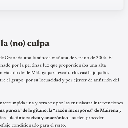
la (no) culpa
 de Granada una luminosa mañana de verano de 2006. El
inado por la pertinaz luz que proporcionaba una alta
viajado desde Málaga para escoltarlo, casi bajo palio,
re el grupo, por su locuacidad y por ejercer de anfitrión del
interrumpida una y otra vez por las entusiastas intervenciones
ima pureza” de lo gitano, la “razón incorpórea” de Mairena
y
das —de tinte racista y anacrónico—
suelen proceder
flejo condicionado para el resto.