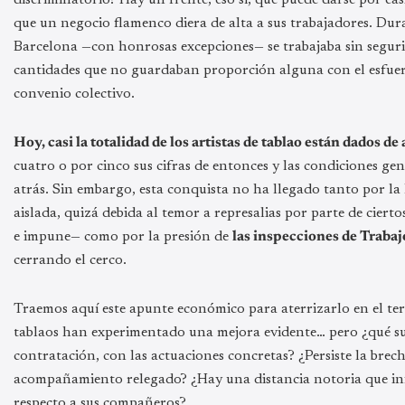
que un negocio flamenco diera de alta a sus trabajadores. Du
Barcelona —con honrosas excepciones— se trabajaba sin seguri
cantidades que no guardaban proporción alguna con el esfuerz
convenio colectivo.
Hoy, casi la totalidad de los artistas de tablao están dados de 
cuatro o por cinco sus cifras de entonces y las condiciones g
atrás. Sin embargo, esta conquista no ha llegado tanto por la
aislada, quizá debida al temor a represalias por parte de cier
e impune— como por la presión de
las inspecciones de Trabaj
cerrando el cerco.
Traemos aquí este apunte económico para aterrizarlo en el t
tablaos han experimentado una mejora evidente… pero ¿qué suc
contratación, con las actuaciones concretas? ¿Persiste la brec
acompañamiento relegado? ¿Hay una distancia notoria que inf
respecto a sus compañeros?