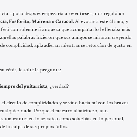
tacta —poco después empezaría a resentirse—, nos regaló un
ía, Fosforito, Mairena o Caracol
. Al evocar a este último, y
confesó con solemne franqueza que acompañarlo le llenaba más
Aquellas palabras hicieron que sus amigos se miraran creyendo
de complicidad, aplaudieran mientras se retorcían de gusto en
su cénit, le solté la pregunta:
siempre del guitarrista
, ¿verdad?
l círculo de complicidades y se vino hacia mí con los brazos
ó cualquier duda. Porque el maestro albaicinero, aun
deslumbrantes en lo artístico como soberbias en lo personal,
e la culpa de sus propios fallos.