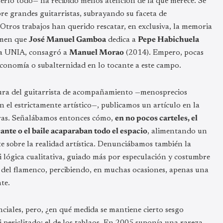
nerlo todo— ha recibido menos atención de la que merece. Se
re grandes guitarristas, subrayando su faceta de
tros trabajos han querido rescatar, en exclusiva, la memoria
lumen que
José Manuel Gamboa
dedica a
Pepe Habichuela
 la UNIA, consagró a
Manuel Morao
(2014). Empero, pocas
 economía o subalternidad en lo tocante a este campo.
gura del guitarrista de acompañamiento —menosprecios
el estrictamente artístico—, publicamos un artículo en la
bras. Señalábamos entonces cómo,
en no pocos carteles, el
cante o el baile acaparaban todo el espacio
, alimentando un
e sobre la realidad artística. Denunciábamos también la
i lógica cualitativa, guiado más por especulación y costumbre
as del flamenco, percibiendo, en muchas ocasiones, apenas una
te.
nciales, pero, ¿en qué medida se mantiene cierto sesgo
i periclitado: el de los tablaos. En 2005 suponía una rareza