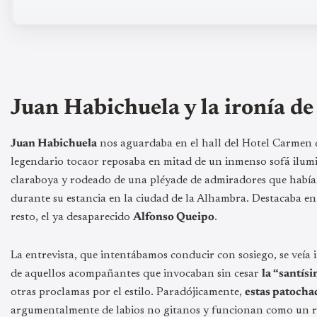
Juan Habichuela y la ironía de 
Juan Habichuela
nos aguardaba en el hall del Hotel Carmen
legendario tocaor reposaba en mitad de un inmenso sofá ilum
claraboya y rodeado de una pléyade de admiradores que habían 
durante su estancia en la ciudad de la Alhambra. Destacaba ent
resto, el ya desaparecido
Alfonso Queipo
.
La entrevista, que intentábamos conducir con sosiego, se veía 
de aquellos acompañantes que invocaban sin cesar
la “santís
otras proclamas por el estilo. Paradójicamente,
estas patocha
argumentalmente de labios no gitanos y funcionan como un re