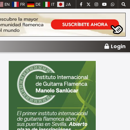
EN
FR
DE
IT
JA
Login