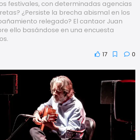
s festivales, con determinadas agencias
retas? ¿Persiste la brecha abismal en los
mpañamiento relegado? El cantaor Juan
sobre ello basándose en una encuesta
os.
17
0