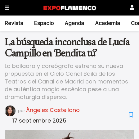
Revista
Espacio
Agenda
Academia
Co
La búsqueda inconclusa de Lucía
Campillo en ‘Bendita tú’
La bailaora y coreógrafa estrena su nueva
propuesta en el Ciclo Canal Baila de los
Teatros del Canal de Madrid con momentos
de auténtica magia escénica pese a una
dramaturgia dispersa.
Ángeles Castellano
por
17 septiembre 2025