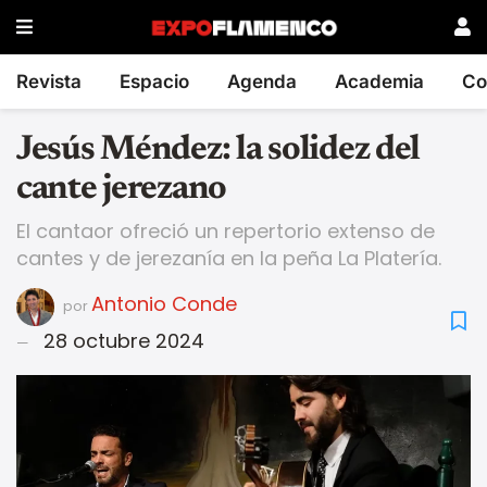
Revista
Espacio
Agenda
Academia
Co
Jesús Méndez: la solidez del
cante jerezano
El cantaor ofreció un repertorio extenso de
cantes y de jerezanía en la peña La Platería.
Antonio Conde
por
28 octubre 2024