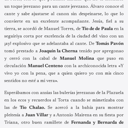
un toque jerezano para un cante jerezano. Álvaro conoce el
cante y sabe ajustarse al canon sin despeinarse, lo que lo
convierte en un excelente acompañante. Jesús, fiel a su
tierra, se acordó de Manuel Torres, de
Tío de de Paula
en la
seguiriya corta por excelencia de la ciudad del vino con un
¡ay! explosivo que se adelantaba al cante. De
Tomás Pavón
tomó prestado a
Joaquín la Cherna
tenido por apregonao
y cerró con la cabal de
Manuel Molina
que puso en
circulación
Manuel Centeno
con la archiconocida letra «Y
vivo yo con la pena, que a quien quiero yo con mis cinco
sentidos no esté a mi vera».
Esperábamos con ansias las bulerías jerezanas de la Plazuela
en los ecos y recuerdos al Torta cuando se mimetizaba con
las de
Tío Chalao.
Se acercó a la bahía para mostrar
pleitesía a
Juan Villar
y a Antonio Mairena en su fiesta por
Triana, otro buen ramillete de
Fernanda y Bernarda de