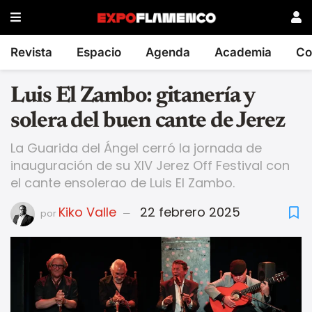
Revista
Espacio
Agenda
Academia
Co
Luis El Zambo: gitanería y
solera del buen cante de Jerez
La Guarida del Ángel cerró la jornada de
inauguración de su XIV Jerez Off Festival con
el cante ensolerao de Luis El Zambo.
Kiko Valle
22 febrero 2025
por