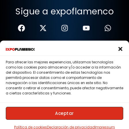
Sigue a expoflamenco
Términos Y Condiciones
Política De Privacidad
Para ofrecer las mejores experiencias, utilizamos tecnologías
como las cookies para almacenar y/o acceder a la información
Política De Cookies
del dispositivo. El consentimiento de estas tecnologías nos
permitirá procesar datos como el comportamiento de
Aviso Legal
navegación o las identificaciones únicas en este sitio. No
consentir o retirar el consentimiento, puede afectar negativamente
© 2015 - 2026 . Todos los derechos reservados.
a ciertas características y funciones.
Nosotros
Contacto
Aceptar
Membresias
Política de cookies
Declaración de privacidad
Impressum