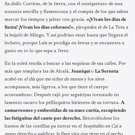
ha dolío.
Cortitas, de la tierra, con el soniquetazo de una
sonanta sencilla y flamencona y el compás de los que saben
marcar los tiempos y jalear con gracia.
«¡Vivan los días de
fiesta! ¡Vivan los días coloraos!»
, piropeaba el de La Tota a
la bajañí de Mingo. Y así podrían estar hasta que llegara el
lechero, porque Luis se prodiga en letras y se encuentra a
gusto en to lo que sepa a Jerez.
En la soleá tendía a buscar a las esquinas de sus calles. Por
más que templara las de Alcalá,
Joaniquí
o
La Serneta
acabó en
el día que me eches de menos
y los aires
acompasaos, más ligeros, a los que tiene el cuerpo
acostumbrao. Después rajó por seguiriyas tornando en
lamento oscuro los pellizquitos hirientes de su tortura.
A
zamarreones y embestidas de su nuez curtía, escupiendo
las fatiguitas del cante por derecho.
Retorciéndose los
huesos de las costillas pa entrar en el
hospitalito en Cai a
mano derecha
o publicar
la llaga viva que tiene en el pecho