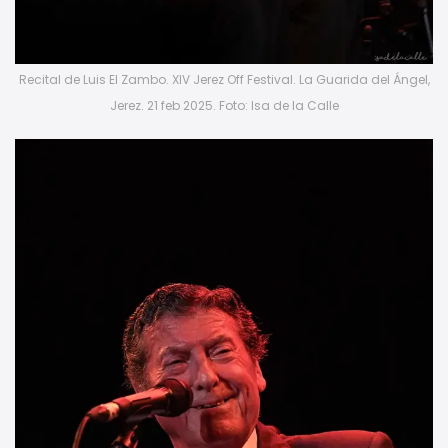
Recital de Luis El Zambo. XIV Jerez Off Festival. La Guarida del Ángel,
Jerez. 21 feb 2025. Foto: Isa de la Calle