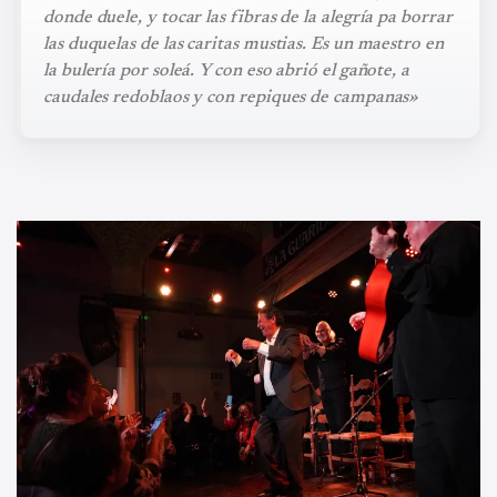
donde duele, y tocar las fibras de la alegría pa borrar
las duquelas de las caritas mustias. Es un maestro en
la bulería por soleá. Y con eso abrió el gañote, a
caudales redoblaos y con repiques de campanas»