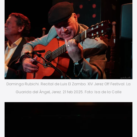
Domingo Rubichi. Recital de Luis El Zambo. XIV Jerez Off Festival. La
Guarida del Ángel, Jerez. 21 feb 2025. Foto: Isa de la Calle