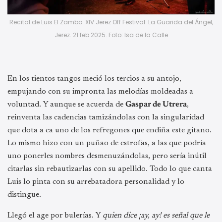
Recital de Luis El Zambo. XIV Jerez Off Festival. La Guarida del Ángel,
Jerez. 21 feb 2025. Foto: Isa de la Calle
En los tientos tangos meció los tercios a su antojo,
empujando con su impronta las melodías moldeadas a
voluntad. Y aunque se acuerda de
Gaspar de Utrera
,
reinventa las cadencias tamizándolas con la singularidad
que dota a ca uno de los refregones que endiña este gitano.
Lo mismo hizo con un puñao de estrofas, a las que podría
uno ponerles nombres desmenuzándolas, pero sería inútil
citarlas sin rebautizarlas con su apellido. Todo lo que canta
Luis lo pinta con su arrebatadora personalidad y lo
distingue.
Llegó el age por bulerías. Y
quien dice ¡ay, ay! es señal que le