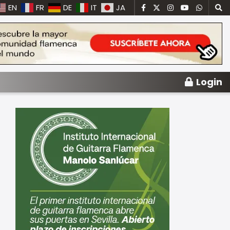
EN
FR
DE
IT
JA
Login