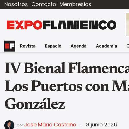
Nosotros
Contacto
Membresias
Revista
Espacio
Agenda
Academia
IV Bienal Flamenca 
Los Puertos con Ma
González
Jose Maria Castaño
8 junio 2026
por