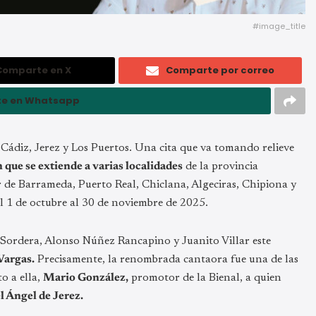
#image_title
Comparte en X
Comparte por correo
e en Whatsapp
 Cádiz, Jerez y Los Puertos. Una cita que va tomando relieve
que se extiende a varias localidades
de la provincia
r de Barrameda, Puerto Real, Chiclana, Algeciras, Chipiona y
l 1 de octubre al 30 de noviembre de 2025.
s Sordera, Alonso Núñez Rancapino y Juanito Villar este
Vargas.
Precisamente, la renombrada cantaora fue una de las
o a ella,
Mario González,
promotor de la Bienal, a quien
l Ángel de Jerez.