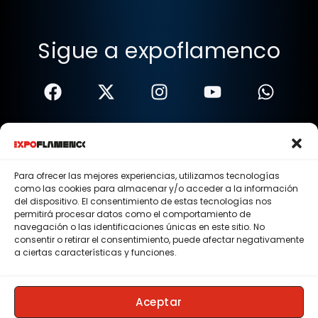
Sigue a expoflamenco
Términos Y Condiciones
Política De Privacidad
Para ofrecer las mejores experiencias, utilizamos tecnologías
como las cookies para almacenar y/o acceder a la información
Política De Cookies
del dispositivo. El consentimiento de estas tecnologías nos
permitirá procesar datos como el comportamiento de
Aviso Legal
navegación o las identificaciones únicas en este sitio. No
consentir o retirar el consentimiento, puede afectar negativamente
© 2015 - 2026 . Todos los derechos reservados.
a ciertas características y funciones.
Nosotros
Contacto
Aceptar