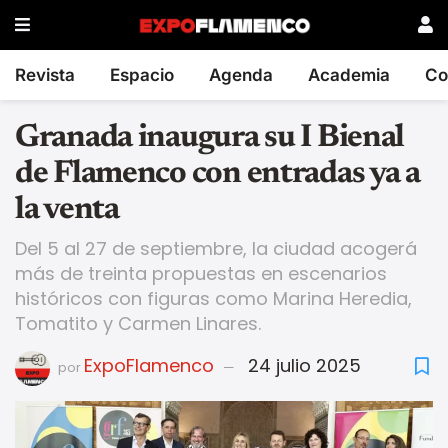
Revista
Espacio
Agenda
Academia
Co
Granada inaugura su I Bienal
de Flamenco con entradas ya a
la venta
Del 5 al 27 de septiembre, la ciudad acogerá
más de treinta propuestas en escenarios
históricos con figuras como Marina Heredia,
Tomatito y Carmen Linares.
ExpoFlamenco
24 julio 2025
por