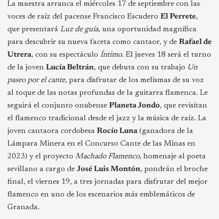
La muestra arranca el miércoles 17 de septiembre con las
voces de raíz del pacense Francisco Escudero
El Perrete
,
que presentará
Luz de guía
, una oportunidad magnífica
para descubrir su nueva faceta como cantaor, y de
Rafael de
Utrera
, con su espectáculo
Íntimo
. El jueves 18 será el turno
de la joven
Lucía Beltrán
, que debuta con su trabajo
Un
paseo por el cante
, para disfrutar de los melismas de su voz
al toque de las notas profundas de la guitarra flamenca. Le
seguirá el conjunto onubense
Planeta Jondo
, que revisitan
el flamenco tradicional desde el jazz y la música de raíz. La
joven cantaora cordobesa
Rocío Luna
(ganadora de la
Lámpara Minera en el Concurso Cante de las Minas en
2023) y el proyecto
Machado Flamenco
, homenaje al poeta
sevillano a cargo de
José Luis Montón
, pondrán el broche
final, el viernes 19, a tres jornadas para disfrutar del mejor
flamenco en uno de los escenarios más emblemáticos de
Granada.