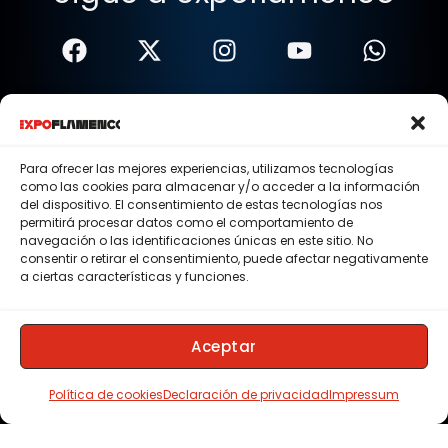
Términos Y Condiciones
Política De Privacidad
Para ofrecer las mejores experiencias, utilizamos tecnologías
como las cookies para almacenar y/o acceder a la información
Política De Cookies
del dispositivo. El consentimiento de estas tecnologías nos
permitirá procesar datos como el comportamiento de
Aviso Legal
navegación o las identificaciones únicas en este sitio. No
consentir o retirar el consentimiento, puede afectar negativamente
© 2015 - 2026 . Todos los derechos reservados.
a ciertas características y funciones.
Nosotros
Contacto
Aceptar
Membresias
Política de cookies
Declaración de privacidad
Impressum