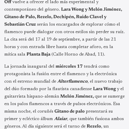
Off
vuelve a ofrecer el lado más experimental y
contemporáneo del género.
L
ara Wong y Melón Jiménez,
Gitano de Palo, Rezelo, Dechipén, Ruido Clavel y
Sebastián Cruz
serán los encargados de explorar cómo el
flamenco puede dialogar con otros estilos sin perder su raíz.
La cita será del 17 al 19 de septiembre, a partir de las 21
horas y con entrada libre hasta completar aforo, en la
mítica sala
Planta Baja
(Calle Horno de Abad, 11).
La jornada inaugural del
miércoles 17
tendrá como
protagonista la fusión entre el flamenco y la electrónica
con el estreno mundial de
Alterflamenco
, el nuevo trabajo
del dúo formado por la flautista canadiense
Lara Wong
y el
guitarrista hispano-alemán
Melón Jiménez,
que se sumerge
en los palos flamencos a través de pulsos electrónicos. Esa
misma noche, el coruñés
Gitano de palo
presentará su
primer y ecléctico álbum
Alaiar
, que también fusiona ambos
géneros. Al día siguiente será el turno de
Rezelo
, un