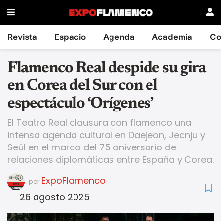
Revista
Espacio
Agenda
Academia
Co
Flamenco Real despide su gira
en Corea del Sur con el
espectáculo ‘Orígenes’
El Teatro Real clausura con flamenco una
intensa agenda cultural en Daejeon, Jeonju y
Seúl en el marco del 75 aniversario de
relaciones diplomáticas entre España y Corea.
ExpoFlamenco
por
26 agosto 2025