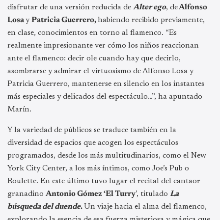
disfrutar de una versión reducida de
Alter ego
, de
Alfonso
Losa
y
Patricia Guerrero,
habiendo recibido previamente,
en clase, conocimientos en torno al flamenco. “Es
realmente impresionante ver cómo los niños reaccionan
ante el flamenco: decir ole cuando hay que decirlo,
asombrarse y admirar el virtuosismo de Alfonso Losa y
Patricia Guerrero, mantenerse en silencio en los instantes
más especiales y delicados del espectáculo…”, ha apuntado
Marín.
Y la variedad de públicos se traduce también en la
diversidad de espacios que acogen los espectáculos
programados, desde los más multitudinarios, como el New
York City Center, a los más íntimos, como Joe’s Pub o
Roulette. En este último tuvo lugar el recital del cantaor
granadino
Antonio Gómez ‘El Turry
’, titulado
La
búsqueda del duende
.
Un viaje hacia el alma del flamenco,
explorando la esencia de esa fuerza misteriosa y mágica que