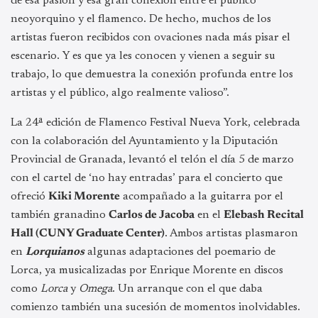
de esa pasión y esa gran conexión entre el público
neoyorquino y el flamenco. De hecho, muchos de los
artistas fueron recibidos con ovaciones nada más pisar el
escenario. Y es que ya les conocen y vienen a seguir su
trabajo, lo que demuestra la conexión profunda entre los
artistas y el público, algo realmente valioso”.
La 24ª edición de Flamenco Festival Nueva York, celebrada
con la colaboración del Ayuntamiento y la Diputación
Provincial de Granada, levantó el telón el día 5 de marzo
con el cartel de ‘no hay entradas’ para el concierto que
ofreció
Kiki Morente
acompañado a la guitarra por el
también granadino
Carlos de Jacoba
en el
Elebash Recital
Hall (CUNY Graduate Center)
. Ambos artistas plasmaron
en
Lorquianos
algunas adaptaciones del poemario de
Lorca, ya musicalizadas por Enrique Morente en discos
como
Lorca
y
Omega
. Un arranque con el que daba
comienzo también una sucesión de momentos inolvidables.