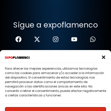
Sigue a expoflamenco
Términos Y Condiciones
Política De Privacidad
Para ofrecer las mejores experiencias, utilizamos tecnologías
como las cookies para almacenar y/o acceder a la información
Política De Cookies
del dispositivo. El consentimiento de estas tecnologías nos
permitirá procesar datos como el comportamiento de
Aviso Legal
navegación o las identificaciones únicas en este sitio. No
consentir o retirar el consentimiento, puede afectar negativamente
© 2015 - 2026 . Todos los derechos reservados.
a ciertas características y funciones.
Nosotros