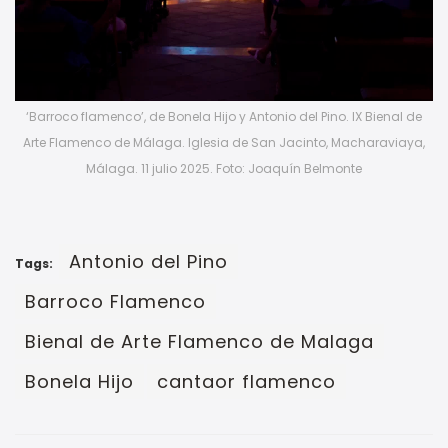
‘Barroco flamenco’, de Bonela Hijo y Antonio del Pino. IX Bienal de
Arte Flamenco de Málaga. Iglesia de San Jacinto, Macharaviaya,
Málaga. 11 julio 2025. Foto: Joaquín Belmonte
Antonio del Pino
Tags:
Barroco Flamenco
Bienal de Arte Flamenco de Malaga
Bonela Hijo
cantaor flamenco