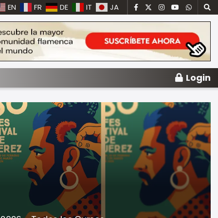
EN
FR
DE
IT
JA
Login