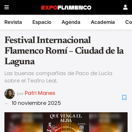
Revista
Espacio
Agenda
Academia
Co
Festival Internacional
Flamenco Romí – Ciudad de la
Laguna
Las buenas compañías de Paco de Lucía
sobre el Teatro LeaL
Patri Manes
por
10 noviembre 2025