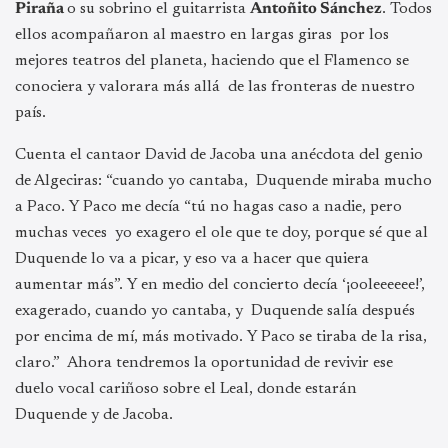
Piraña
o su sobrino el guitarrista
Antoñito Sánchez
. Todos
ellos acompañaron al maestro en largas giras por los
mejores teatros del planeta, haciendo que el Flamenco se
conociera y valorara más allá de las fronteras de nuestro
país.
Cuenta el cantaor David de Jacoba una anécdota del genio
de Algeciras: “cuando yo cantaba, Duquende miraba mucho
a Paco. Y Paco me decía “tú no hagas caso a nadie, pero
muchas veces yo exagero el ole que te doy, porque sé que al
Duquende lo va a picar, y eso va a hacer que quiera
aumentar más”. Y en medio del concierto decía ‘¡ooleeeeee!’,
exagerado, cuando yo cantaba, y Duquende salía después
por encima de mí, más motivado. Y Paco se tiraba de la risa,
claro.” Ahora tendremos la oportunidad de revivir ese
duelo vocal cariñoso sobre el Leal, donde estarán
Duquende y de Jacoba.