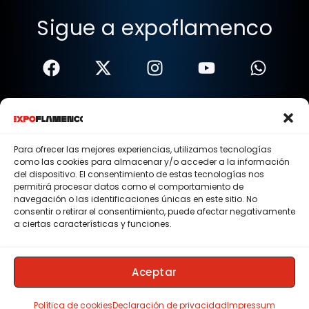
Sigue a expoflamenco
Términos Y Condiciones
Política De Privacidad
Para ofrecer las mejores experiencias, utilizamos tecnologías
como las cookies para almacenar y/o acceder a la información
Política De Cookies
del dispositivo. El consentimiento de estas tecnologías nos
permitirá procesar datos como el comportamiento de
Aviso Legal
navegación o las identificaciones únicas en este sitio. No
consentir o retirar el consentimiento, puede afectar negativamente
© 2015 - 2026 . Todos los derechos reservados.
a ciertas características y funciones.
Nosotros
Contacto
Aceptar
Membresias
Política de cookies
Declaración de privacidad
Impressum