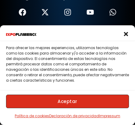
Términos Y Condiciones
Política De Privacidad
Para ofrecer las mejores experiencias, utilizamos tecnologías
como las cookies para almacenar y/o acceder a la información
Política De Cookies
del dispositivo. El consentimiento de estas tecnologías nos
permitirá procesar datos como el comportamiento de
Aviso Legal
navegación o las identificaciones únicas en este sitio. No
consentir o retirar el consentimiento, puede afectar negativamente
© 2015 - 2026 . Todos los derechos reservados.
a ciertas características y funciones.
Nosotros
Contacto
Aceptar
Membresias
Política de cookies
Declaración de privacidad
Impressum