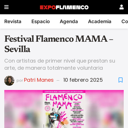
Revista
Espacio
Agenda
Academia
Co
Festival Flamenco MAMA –
Sevilla
Con artistas de primer nivel que prestan su
arte, de manera totalmente voluntaria
Patri Manes
10 febrero 2025
por