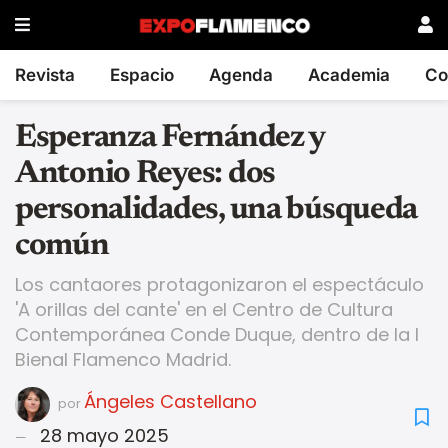
Revista
Espacio
Agenda
Academia
Co
Esperanza Fernández y
Antonio Reyes: dos
personalidades, una búsqueda
común
Los cantaores protagonizaron el espectáculo
'A orillas del cante' en el Centro de Cultura
Contemporánea Conde Duque, dentro de la I
Bienal Flamenco Madrid.
Ángeles Castellano
por
28 mayo 2025