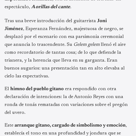
espectáculo,
A orillas del cante
.
Tras una breve introducción del guitarrista
Joni
Jiménez
, Esperanza Fernández, majestuosa de negro, se
desplazó por el escenario con esa parsimonia ceremonial
que anuncia lo trascendente. Su
Gelem gelem
llenó el aire
como recordatorio de tantas cosa; de lo que defiende la
trianera, y la herencia que lleva en su garganta. Eran
buenos augurios: una presentación tan en alto elevaba al
cielo las expectativas.
El
himno del pueblo gitano
era respondido con otra
declaración de intenciones: la de Antonio Reyes con una
ronda de tonás rematadas con variaciones sobre el pregón
del uvero.
Este
arranque gitano, cargado de simbolismo y emoción
,
establecía el tono en una profundidad y jondura que se